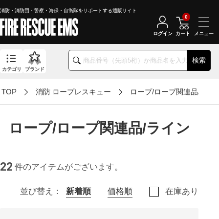
消防・消防団・警察・海保・自衛隊をサポートする通販サイト
0
ログイン
カート
検索
カテゴリ
ブランド
TOP
消防 ロープレスキュー
ロープ/ロープ関連品/ライ
ロープ/ロープ関連品/ライン
22
件のアイテムがございます。
並び替え：
新着順
価格順
在庫あり