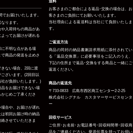
送料
お客さまのご都合による返品･交換の場合は、お
間でお届けいたします。
客さまのご負担にてお願いいたします。
当社理由による返送料は当社にて負担いたしま
異なります。
す。
合や入荷待ちの商品があ
によってお届けが遅れる
ご返送方法
容に不明な点がある場
商品の同封の納品書兼請求用紙に添付されてい
まで商品の発送を止めさ
る「返品交換票」に必要事項をご記入のうえ、
下記の住所まで返品･交換をする商品と一緒にご
できない場合、2回に渡
返送ください。
ございます。(2回目以
社が負担いたします。)
商品の返送先
商品をお届けできない場
〒733-0833 広島市西区商工センター2-2-25
らかじめご了承くださ
株式会社シグナル カスタマーサービスセンタ
ー
い場合や、お届けが遅れ
たは初回お届け時の納品
回収サービス
連絡させていただきま
ご住所･お名前･お電話番号･回収時間帯･回収商
品をご連絡ください。発送伝票を持ってお伺い