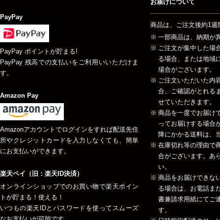
お届けについて
PayPay
商品は、ご注文後約1週
一部商品は、納期が
ご注文が集中した場
PayPay ポイントが貯まる!
る場合、または地域
PayPay 残高での支払いをご利用いいただけま
場合がございます。
す。
ご注文いただいた内
合、ご確認がとれる
Amazon Pay
せていただきます。
商品を一度でお届け
ってお届けする場合が
Amazonアカウントでログインをすれば配送先住
降にかかる送料は、当
所やクレジットカードを入力しなくても、簡単
在庫切れ等の理由で
にお支払いができます。
合がございます。あ
い。
楽天ペイ（旧：楽天ID決済）
商品をお届けできな
オンラインショップでのお買い物で楽天ポイン
る場合は、お電話ま
トが貯まる！使える！
書兼請求用紙にてご
いつもの楽天IDとパスワードを使ってスムーズ
す。
なお支払いが可能です。