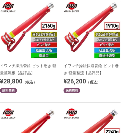
イワマチ操法管鎗 ピット巻き 軽
イワマチ操法快速管鎗 ピット巻
量整流板【品評品】
き 軽量整流【品評品】
¥28,800
¥26,200
（税込）
（税込）