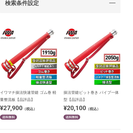
検索条件設定
イワマチ操法快速管鎗 ゴム巻 軽
操法管鎗ピット巻き パイプ一体
量整流板【品評品】
型【品評品】
¥27,900
¥20,100
（税込）
（税込）