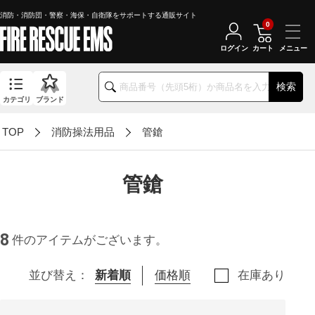
消防・消防団・警察・海保・自衛隊をサポートする通販サイト
0
ログイン
カート
検索
カテゴリ
ブランド
TOP
消防操法用品
管鎗
管鎗
8
件のアイテムがございます。
並び替え：
新着順
価格順
在庫あり