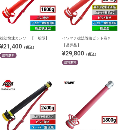
操法快速カンソー【一般型】
イワマチ操法管鎗ピット巻き
¥21,400
【品評品】
（税込）
¥29,800
（税込）