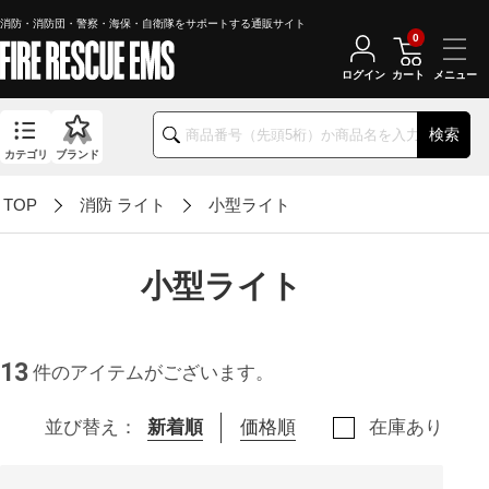
消防・消防団・警察・海保・自衛隊をサポートする通販サイト
0
ログイン
カート
検索
カテゴリ
ブランド
TOP
消防 ライト
小型ライト
小型ライト
13
件のアイテムがございます。
並び替え：
新着順
価格順
在庫あり