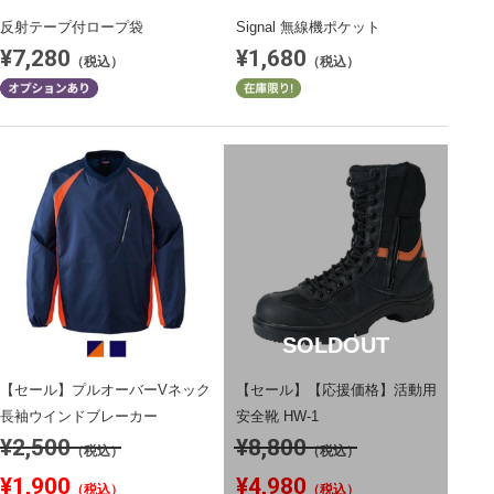
反射テープ付ロープ袋
Signal 無線機ポケット
¥7,280
¥1,680
（税込）
（税込）
SOLDOUT
【セール】プルオーバーVネック
【セール】【応援価格】活動用
長袖ウインドブレーカー
安全靴 HW-1
¥2,500
¥8,800
（税込）
（税込）
¥1,900
¥4,980
（税込）
（税込）