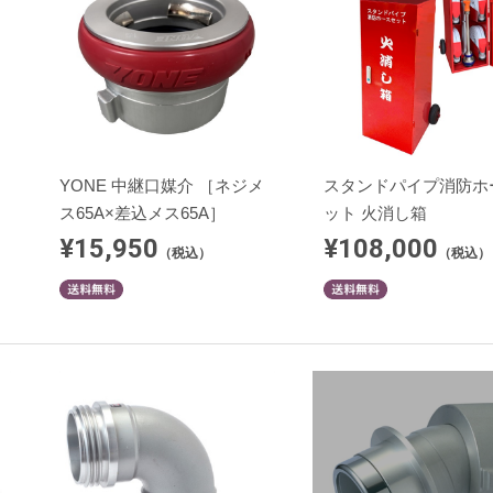
YONE 中継口媒介 ［ネジメ
スタンドパイプ消防ホ
ス65A×差込メス65A］
ット 火消し箱
¥15,950
¥108,000
（税込）
（税込）