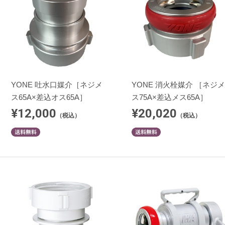
YONE 吐水口媒介［ネジメ
YONE 消火栓媒介 ［ネジメ
ス65A×差込オス65A］
ス75A×差込メス65A］
¥12,000
¥20,020
（税込）
（税込）