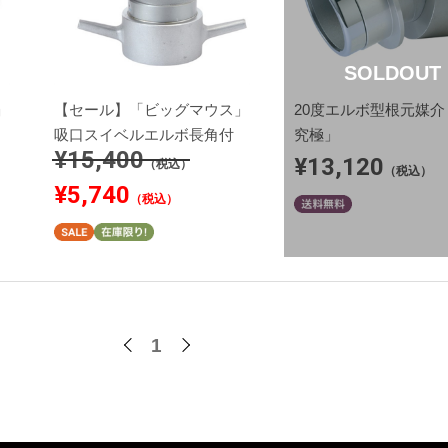
SOLDOUT
」
【セール】「ビッグマウス」
20度エルボ型根元媒介
吸口スイベルエルボ長角付
究極」
¥15,400
¥13,120
（税込）
（税込）
¥5,740
（税込）
1