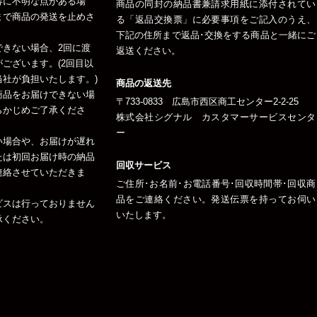
容に不明な点がある場
商品の同封の納品書兼請求用紙に添付されてい
まで商品の発送を止めさ
る「返品交換票」に必要事項をご記入のうえ、
下記の住所まで返品･交換をする商品と一緒にご
できない場合、2回に渡
返送ください。
ございます。(2回目以
社が負担いたします。)
商品の返送先
商品をお届けできない場
〒733-0833 広島市西区商工センター2-2-25
らかじめご了承くださ
株式会社シグナル カスタマーサービスセンタ
ー
い場合や、お届けが遅れ
たは初回お届け時の納品
回収サービス
連絡させていただきま
ご住所･お名前･お電話番号･回収時間帯･回収商
品をご連絡ください。発送伝票を持ってお伺い
ビスは行っておりません
いたします。
承ください。