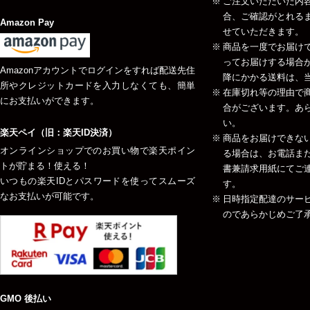
ご注文いただいた内
合、ご確認がとれる
Amazon Pay
せていただきます。
商品を一度でお届け
ってお届けする場合が
Amazonアカウントでログインをすれば配送先住
降にかかる送料は、当
所やクレジットカードを入力しなくても、簡単
在庫切れ等の理由で
にお支払いができます。
合がございます。あ
い。
楽天ペイ（旧：楽天ID決済）
商品をお届けできな
オンラインショップでのお買い物で楽天ポイン
る場合は、お電話ま
トが貯まる！使える！
書兼請求用紙にてご
いつもの楽天IDとパスワードを使ってスムーズ
す。
なお支払いが可能です。
日時指定配達のサー
のであらかじめご了
GMO 後払い