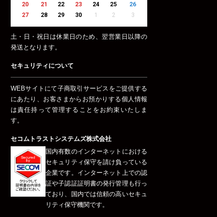
20
21
22
23
24
25
26
27
28
29
30
1
2
3
土・日・祝日は休業日のため、翌営業日以降の
発送となります。
セキュリティについて
WEBサイトにて子商取引サービスをご提供する
にあたり、お客さまからお預かりする個人情報
は責任持って管理することをお約束いたしま
す。
セコムトラストシステムズ株式会社
国内有数のインターネットにおける
セキュリティ保守を請け負っている
企業です。インターネット上での認
証や子認証証明書の発行管理も行っ
ており、国内では信頼の高いセキュ
リティ保守機関です。