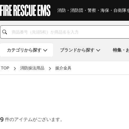
消防・消防団・警察・海保・自衛隊
カテゴリ
から探す
ブランド
から探す
特集・
TOP
消防操法用品
媒介金具
9
件のアイテムがございます。