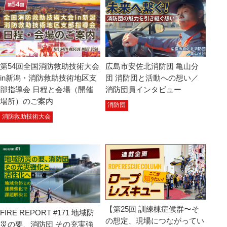
第54回全国消防救助技術大会
広島市安佐北消防団 亀山分
in新潟・消防救助技術地区支
団 消防団と活動への想い／
部指導会 日程と会場（開催
消防団員インタビュー
場所）のご案内
消防団
消防救助技術大会
【第25回 訓練棟症候群〜そ
FIRE REPORT #171 地域防
の想定、現場につながってい
災の要、消防団 その充実強