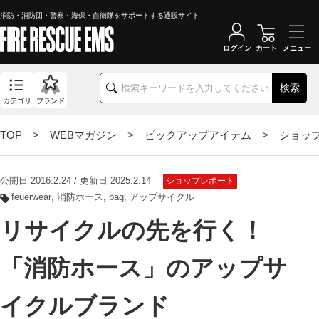
消防・消防団・警察・海保・自衛隊をサポートする通販サイト
ログイン
カート
検索
カテゴリ
ブランド
TOP
>
WEBマガジン
>
ピックアップアイテム
>
ショッ
公開日 2016.2.24 / 更新日 2025.2.14
ショップレポート
feuerwear
消防ホース
bag
アップサイクル
リサイクルの先を行く！
「消防ホース」のアップサ
イクルブランド