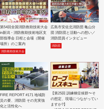
第54回全国消防救助技術大会
広島市安佐北消防団 亀山分
in新潟・消防救助技術地区支
団 消防団と活動への想い／
部指導会 日程と会場（開催
消防団員インタビュー
場所）のご案内
消防団
消防救助技術大会
【第25回 訓練棟症候群〜そ
FIRE REPORT #171 地域防
の想定、現場につながってい
災の要、消防団 その充実強
ますか?】
化と活性化へ