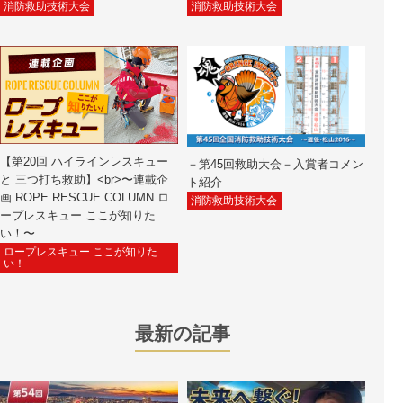
消防救助技術大会
消防救助技術大会
【第20回 ハイラインレスキュー
－第45回救助大会－入賞者コメン
と 三つ打ち救助】<br>〜連載企
ト紹介
画 ROPE RESCUE COLUMN ロ
消防救助技術大会
ープレスキュー ここが知りた
い！〜
ロープレスキュー ここが知りた
い！
最新の記事