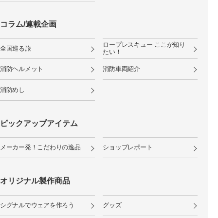
コラム/連載企画
ロープレスキュー ここが知り
全国巡る旅
たい！
消防ヘルメット
消防車両紹介
消防めし
ピックアップアイテム
メーカー発！こだわりの逸品
ショップレポート
オリジナル製作商品
シグナルでウェアを作ろう
グッズ