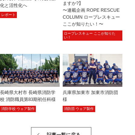
ますか?】
化と活性化へ
〜連載企画 ROPE RESCUE
レポート
COLUMN ロープレスキュー
ここが知りたい！〜
ロープレスキュー ここが知りた
い！
長崎県大村市 長崎県消防学
兵庫県加東市 加東市消防団
校 消防職員第83期初任科様
様
消防学校 ウェア製作
消防団 ウェア製作
記事一覧に戻る