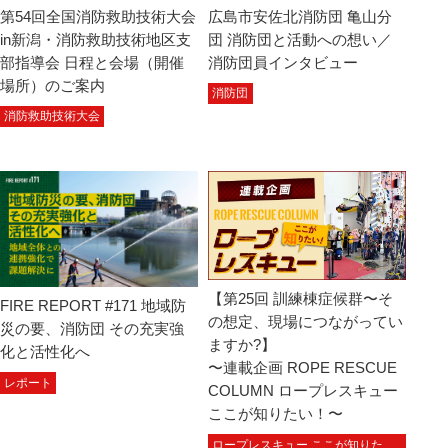
第54回全国消防救助技術大会
広島市安佐北消防団 亀山分
in新潟・消防救助技術地区支
団 消防団と活動への想い／
部指導会 日程と会場（開催
消防団員インタビュー
場所）のご案内
消防団
消防救助技術大会
【第25回 訓練棟症候群〜そ
FIRE REPORT #171 地域防
の想定、現場につながってい
災の要、消防団 その充実強
ますか?】
化と活性化へ
〜連載企画 ROPE RESCUE
レポート
COLUMN ロープレスキュー
ここが知りたい！〜
ロープレスキュー ここが知りた