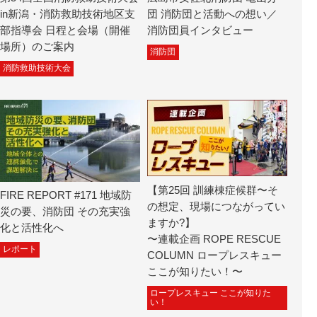
in新潟・消防救助技術地区支
団 消防団と活動への想い／
部指導会 日程と会場（開催
消防団員インタビュー
場所）のご案内
消防団
消防救助技術大会
【第25回 訓練棟症候群〜そ
FIRE REPORT #171 地域防
の想定、現場につながってい
災の要、消防団 その充実強
ますか?】
化と活性化へ
〜連載企画 ROPE RESCUE
レポート
COLUMN ロープレスキュー
ここが知りたい！〜
ロープレスキュー ここが知りた
い！