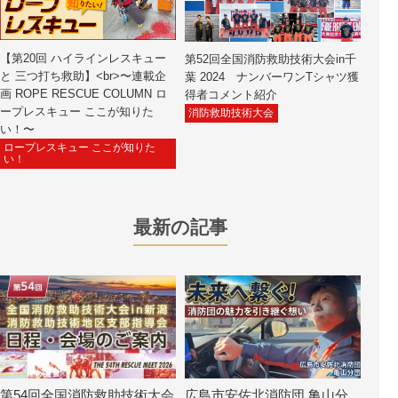
【第20回 ハイラインレスキュー
第52回全国消防救助技術大会in千
と 三つ打ち救助】<br>〜連載企
葉 2024 ナンバーワンTシャツ獲
画 ROPE RESCUE COLUMN ロ
得者コメント紹介
ープレスキュー ここが知りた
消防救助技術大会
い！〜
ロープレスキュー ここが知りた
い！
最新の記事
第54回全国消防救助技術大会
広島市安佐北消防団 亀山分