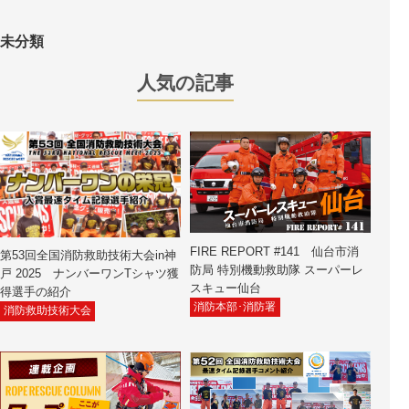
未分類
人気の記事
FIRE REPORT #141 仙台市消
第53回全国消防救助技術大会in神
防局 特別機動救助隊 スーパーレ
戸 2025 ナンバーワンTシャツ獲
スキュー仙台
得選手の紹介
消防本部･消防署
消防救助技術大会