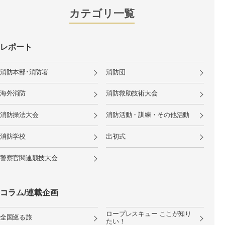
カテゴリ一覧
レポート
消防本部･消防署
消防団
海外消防
消防救助技術大会
消防操法大会
消防活動・訓練・その他活動
消防学校
出初式
警察官関連競技大会
コラム/連載企画
ロープレスキュー ここが知り
全国巡る旅
たい！