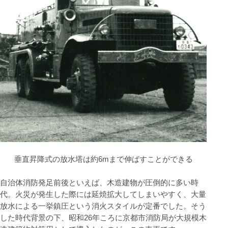
垂直昇降式の放水塔は約6mまで伸ばすことができる
自治体消防発足前後といえば、木造建物が圧倒的に多い時
代。火災が発生した際には延焼拡大してしまいやすく、大量
放水による一挙鎮圧という消火スタイルが定番でした。そう
した時代背景の下、昭和26年ころに京都市消防局が大規模木