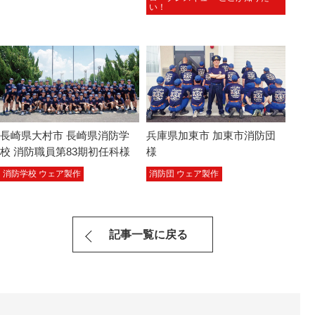
い！
長崎県大村市 長崎県消防学
兵庫県加東市 加東市消防団
校 消防職員第83期初任科様
様
消防学校 ウェア製作
消防団 ウェア製作
記事一覧に戻る