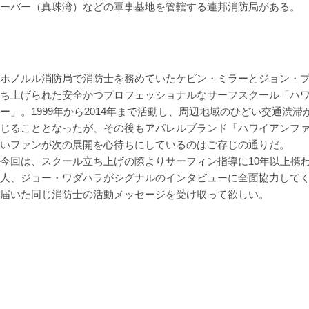
ーバー（真珠湾）などの軍事基地を管轄する連邦消防局がある。
ホノルル消防局で消防士を務めていたケビン・ミラーとジョン・
ち上げられた安全かつプロフェッショナルなサーフスクール「ハ
ー」。1999年から2014年まで活動し、周辺地域のひどい交通渋
じることとなったが、その後もアパレルブランド「ハワイアンフ
いファンが次の展開を心待ちにしているのはご存じの通りだ。
今回は、スクール立ち上げの際よりサーフィン指導に10年以上携
人、ジョー・ワダハラがシグナルのインタビューに全面協力して
届いた同じ消防士の活動メッセージを受け取って欲しい。