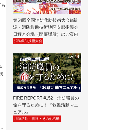
ても
第54回全国消防救助技術大会in新
潟・消防救助技術地区支部指導会
日程と会場（開催場所）のご案内
消防救助技術大会
在
活
FIRE REPORT #152 消防職員の
命を守るために！『救難活動マニ
ュアル』
消防活動・訓練・その他活動
す。