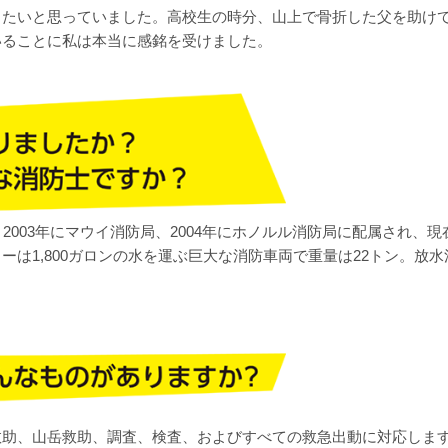
りたいと思っていました。高校生の時分、山上で骨折した父を助け
いることに私は本当に感銘を受けました。
003年にマウイ消防局、2004年にホノルル消防局に配属され、現
は1,800ガロンの水を運ぶ巨大な消防車両で重量は22トン。放水
救助、山岳救助、調査、検査、およびすべての救急出動に対応しま