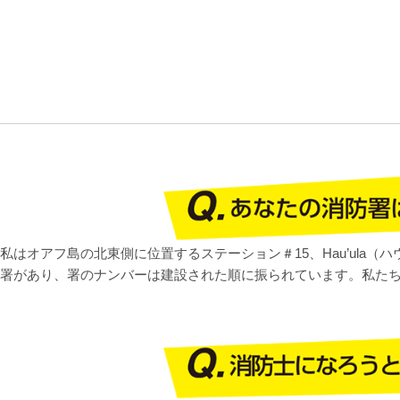
私はオアフ島の北東側に位置するステーション＃15、Hau’ula
署があり、署のナンバーは建設された順に振られています。私たち