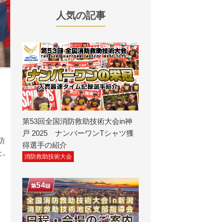
人気の記事
第53回全国消防救助技術大会in神
戸 2025 ナンバーワンTシャツ獲
防
得選手の紹介
た。
消防救助技術大会