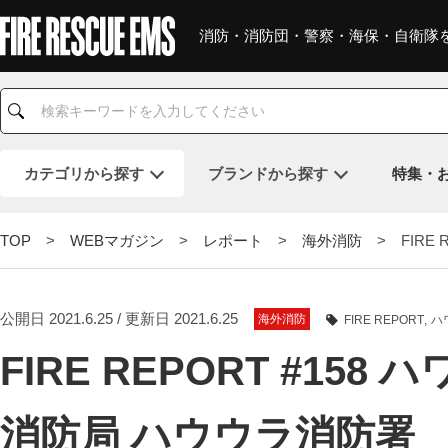
消防・消防団・警察・海保・自衛隊
カテゴリ
から探す
ブランド
から探す
特集・
TOP
>
WEBマガジン
>
レポート
>
海外消防
> FIRE 
公開日 2021.6.25 / 更新日 2021.6.25
海外消防
FIRE REPORT
ハ
FIRE REPORT #15
消防局 ハウウラ消防署