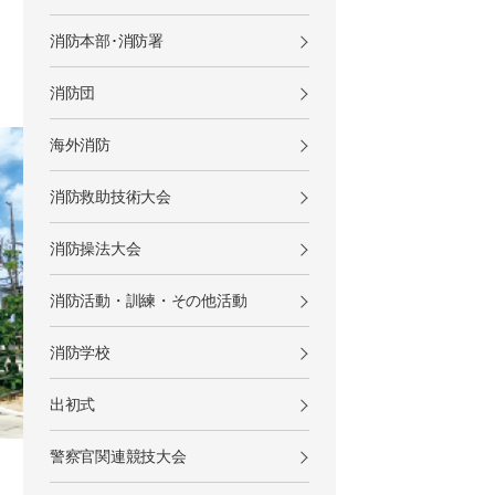
消防本部･消防署
消防団
海外消防
消防救助技術大会
消防操法大会
消防活動・訓練・その他活動
消防学校
出初式
警察官関連競技大会