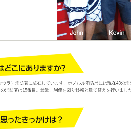
（ハウウラ）消防署に駐在しています。ホノルル消防局には現在43の消
の消防署は15番目。最近、利便を図り移転と建て替えを行いまし