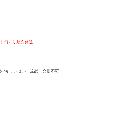
、巻取り補助ピン付
名入れイメージ 
月中旬より順次発送
す
後のキャンセル・返品・交換不可