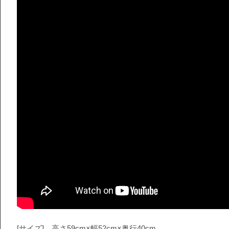
[サイズ] 高さ59cm×幅52cm×奥行40cm