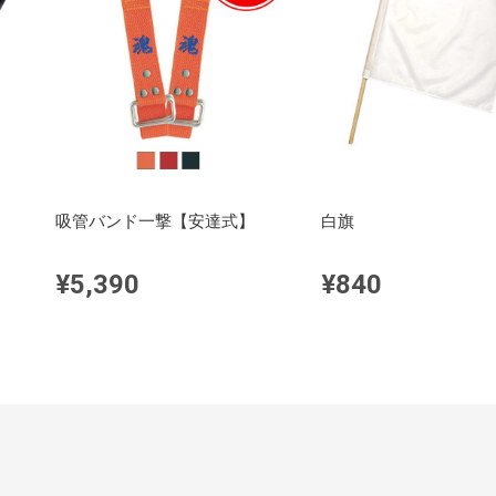
吸管バンド一撃【安達式】
白旗
¥5,390
¥840