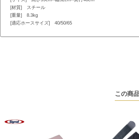
[材質] スチール
[重量] 8.3kg
[適応ホースサイズ] 40/50/65
この商