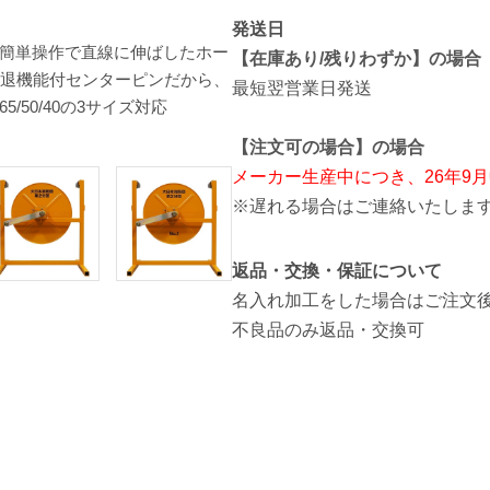
発送日
簡単操作で直線に伸ばしたホー
ホースローラーガイド、押さえ棒
【在庫あり/残りわずか】の場合
後退機能付センターピンだから、
最短翌営業日発送
50/40の3サイズ対応
【注文可の場合】の場合
メーカー生産中につき、26年9
※遅れる場合はご連絡いたしま
返品・交換・保証について
名入れ加工をした場合はご注文
不良品のみ返品・交換可