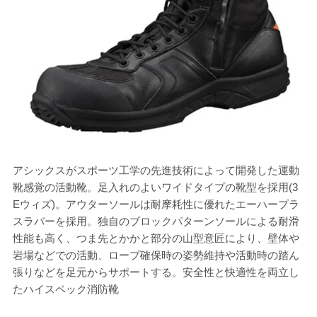
アシックスがスポーツ工学の先進技術によって開発した運動
夜
靴感覚の活動靴。足入れのよいワイドタイプの靴型を採用(3
ァ
Eウィズ)。アウターソールは耐摩耗性に優れたエーハープラ
スラバーを採用。独自のブロックパターンソールによる耐滑
性能も高く、つま先とかかと部分の山型意匠により、壁体や
岩場などでの活動、ロープ確保時の姿勢維持や活動時の踏ん
張りなどを足元からサポートする。安全性と快適性を両立し
たハイスペック消防靴