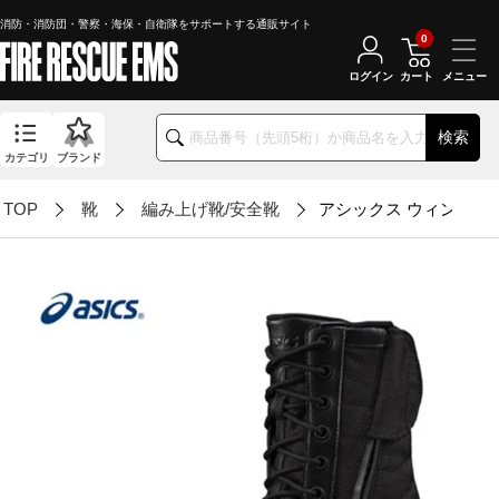
消防・消防団・警察・海保・自衛隊をサポートする通販サイト
0
ログイン
カート
検索
カテゴリ
ブランド
TOP
靴
編み上げ靴/安全靴
アシックス ウィンジョブ