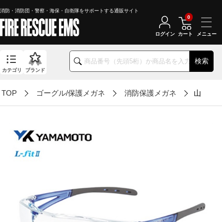
消防・消防団・警察・海保・自衛隊をサポートする通販サイト
0
ログイン
カート
検索
カテゴリ
ブランド
TOP
ゴーグル/保護メガネ
消防保護メガネ
山本光学