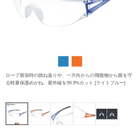
ロープ展張時の跳ね返りや、一方向からの飛散物から眼を守
[
る軽量保護めがね。紫外線を99.9%カット [ライトブルー]
ジ