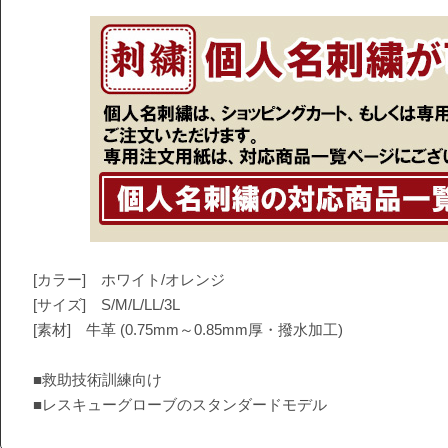
[カラー] ホワイト/オレンジ
[サイズ] S/M/L/LL/3L
[素材] 牛革 (0.75mm～0.85mm厚・撥水加工)
■救助技術訓練向け
■レスキューグローブのスタンダードモデル