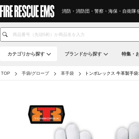
消防・消防団・警察・海保・自衛隊
カテゴリ
から探す
ブランド
から探す
特集・
TOP
手袋/グローブ
革手袋
トンボレックス 牛革製手袋オレ