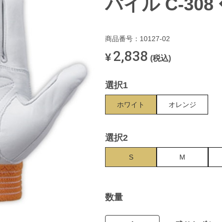
パイル C-308
商品番号：10127-02
2,838
¥
(税込)
選択1
ホワイト
オレンジ
選択2
S
M
数量