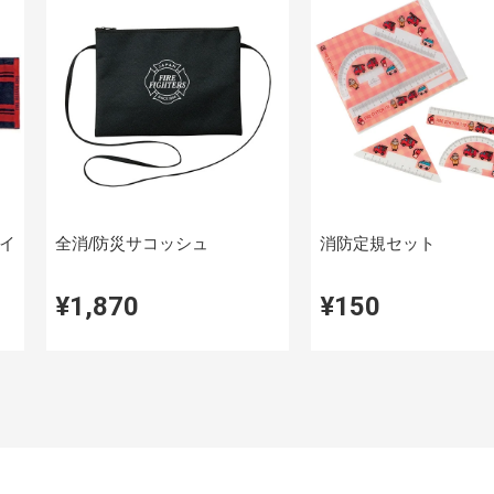
イ
全消/防災サコッシュ
消防定規セット
¥1,870
¥150