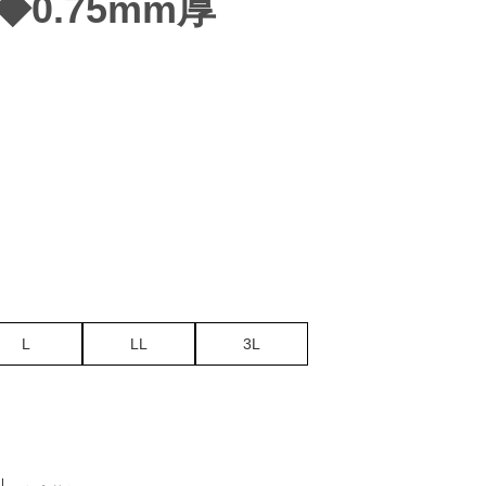
 ◆0.75mm厚
L
LL
3L