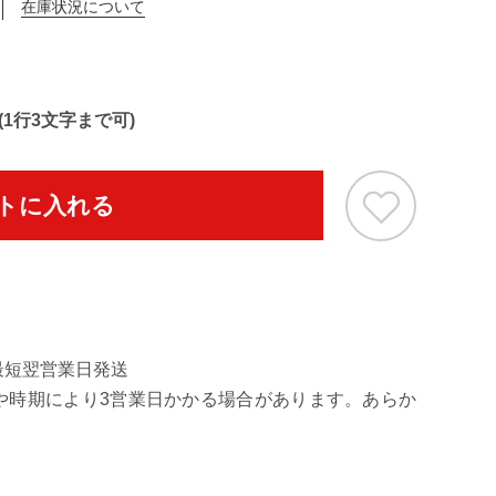
在庫状況について
乾いた後も硬
1行3文字まで可)
トに入れる
最短翌営業日発送
や時期により3営業日かかる場合があります。あらか