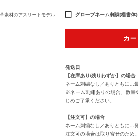
羊革素材のアスリートモデル
[裏面拡大] 親指部に破れや引き
グローブネーム刺繍(楷書体)(
カー
発送日
【在庫あり/残りわずか】の場合
ネーム刺繍なし／ありともに…
※ネーム刺繍ありの場合、数量
じめご了承ください。
【注文可】の場合
ネーム刺繍なし／ありともに…発
注文可の場合は取り寄せのため