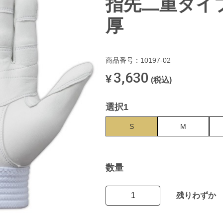
指先二重タイプ 
厚
商品番号：10197-02
3,630
¥
(税込)
選択1
S
M
数量
残りわずか