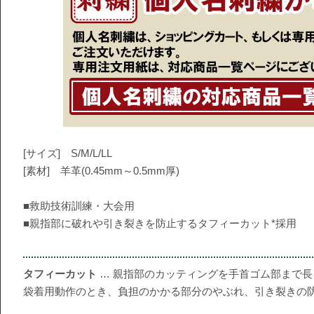
[サイズ] S/M/L/LL
[素材] 羊革(0.45mm～0.5mm厚)
■救助技術訓練・大会用
■親指部に破れや引き裂きを防止するタフィーカット*採用
タフィーカット
… 親指部のカッティングを手首ゴム部まで
袋着用動作のとき、負担のかかる部分のやぶれ、引き裂きの