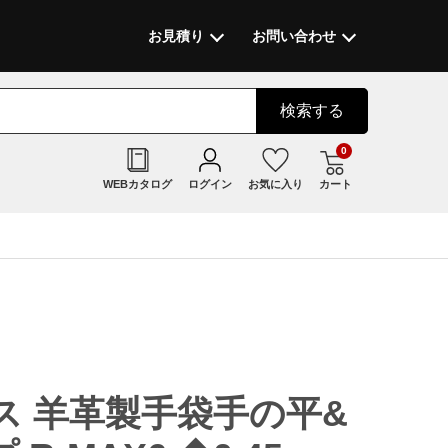
お見積り
お問い合わせ
検索
する
0
WEBカタログ
ログイン
お気に入り
カート
ス 羊革製手袋手の平&