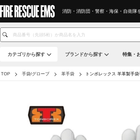
消防・消防団・警察・海保・自衛隊
カテゴリ
から探す
ブランド
から探す
特集・
TOP
手袋/グローブ
革手袋
トンボレックス 羊革製手袋手の