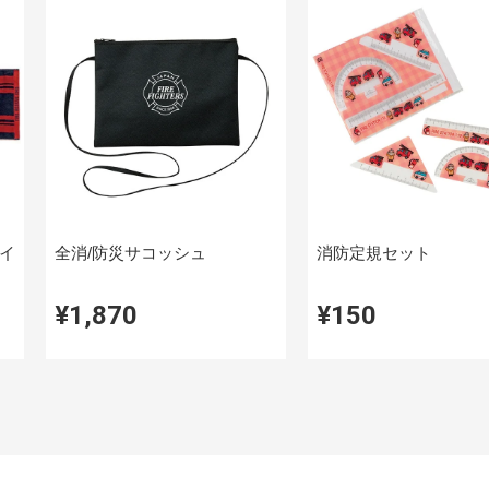
イ
全消/防災サコッシュ
消防定規セット
¥1,870
¥150