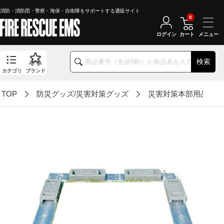
消防・消防団・警察・海保・自衛隊をサポートする通販サイト
0
ログイン
カート
検索
カテゴリ
ブランド
TOP
防災グッズ/災害対策グッズ
災害対策本部用品