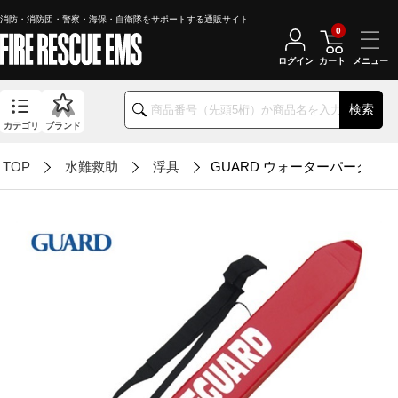
消防・消防団・警察・海保・自衛隊をサポートする通販サイト
0
ログイン
カート
検索
カテゴリ
ブランド
TOP
水難救助
浮具
GUARD ウォーターパークチ