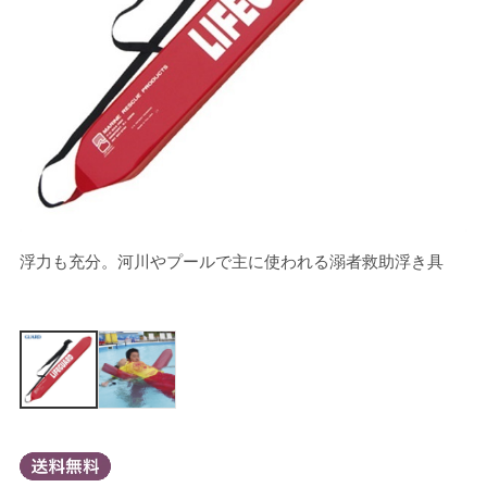
浮力も充分。河川やプールで主に使われる溺者救助浮き具
背