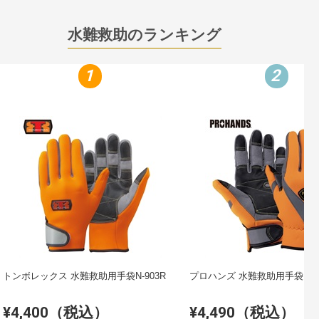
水難救助のランキング
1
2
トンボレックス 水難救助用手袋N-903R
プロハンズ 水
¥4,400（税込）
¥4,490（税込）