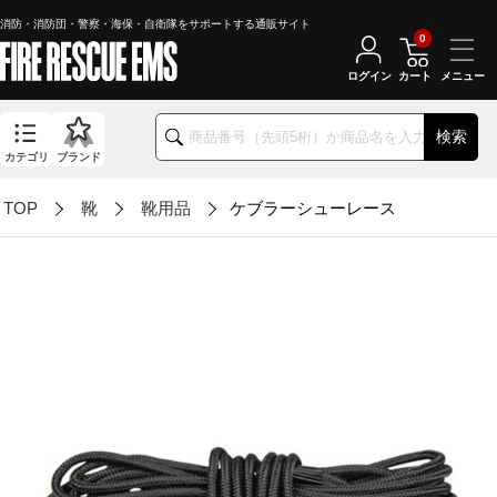
消防・消防団・警察・海保・自衛隊をサポートする通販サイト
0
ログイン
カート
検索
カテゴリ
ブランド
TOP
靴
靴用品
ケブラーシューレース