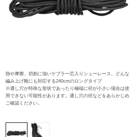
熱や摩擦、切創に強いケブラー芯入りシューレース。どんな
[
編み上げ靴にも対応する240cmのロングタイプ
※通し穴が特殊な形状であったり極端に径が小さい場合は使
用できない可能性があります。通し穴の径などをあらかじめ
ご確認ください。