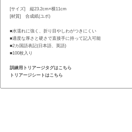
[サイズ] 縦23.2cm×横11cm
[材質] 合成紙(ユポ)
■水濡れに強く、折り目やしわがつきにくい
■適度な厚さと硬さで直接手に持って記入可能
■2カ国語表記(日本語、英語)
■100枚入り
訓練用トリアージタグはこちら
トリアージシートはこちら