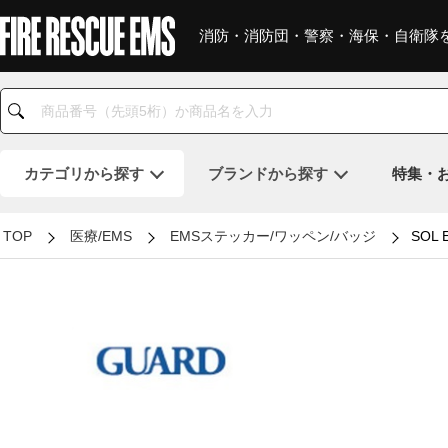
消防・消防団・警察・海保・自衛隊
カテゴリ
から探す
ブランド
から探す
特集・
TOP
医療/EMS
EMSステッカー/ワッペン/バッジ
SOL