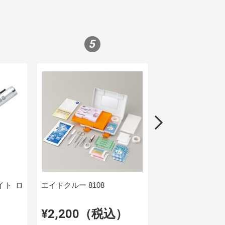
5
6
イト ロ
エイドクルー 8108
GUARD EMT エ
）
¥2,200（税込）
¥770（税