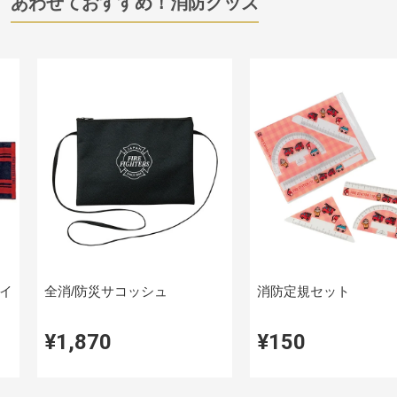
あわせておすすめ！消防グッズ
イ
全消/防災サコッシュ
消防定規セット
¥1,870
¥150