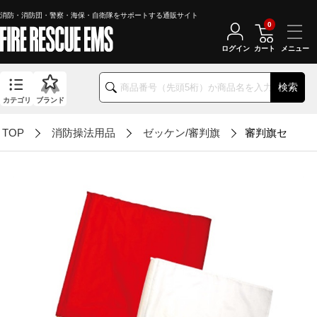
消防・消防団・警察・海保・自衛隊をサポートする通販サイト
0
ログイン
カート
検索
カテゴリ
ブランド
TOP
消防操法用品
ゼッケン/審判旗
審判旗セット