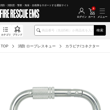
消防・消防団・警察・海保・自衛隊をサポートする通販サイト
0
ログイン
カート
検索
カテゴリ
ブランド
TOP
消防 ロープレスキュー
カラビナ/コネクター