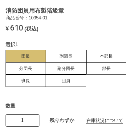
消防団員用布製階級章
商品番号：10354-01
610
¥
(税込)
選択1
団長
副団長
本部長
分団長
副分団長
部長
班長
団員
数量
残りわずか
在庫状況について