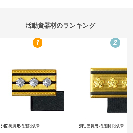
活動資器材のランキング
1
2
消防職員用樹脂階級章
消防団員用 樹脂製 階級章