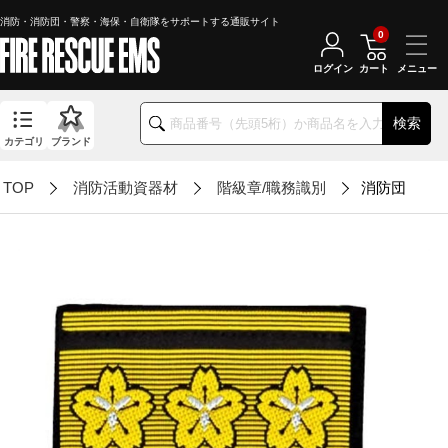
消防・消防団・警察・海保・自衛隊をサポートする通販サイト
0
ログイン
カート
検索
カテゴリ
ブランド
TOP
消防活動資器材
階級章/職務識別
消防団員用