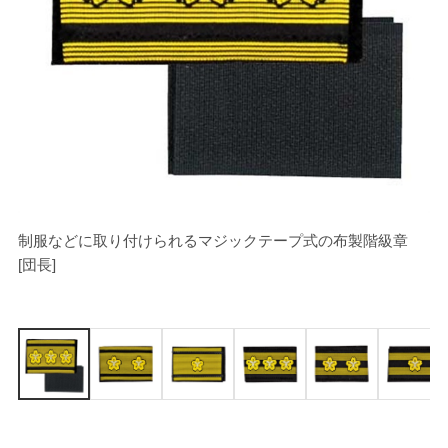
制服などに取り付けられるマジックテープ式の布製階級章
[
[団長]