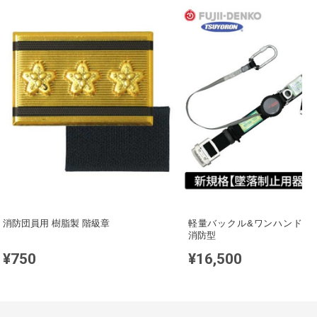
消防団員用 樹脂製 階級章
軽量バックル&ワンハンドリ
消防型
¥750
¥16,500