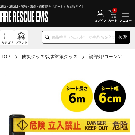
消防・消防団・警察・海保・自衛隊をサポートする通販サイト
0
ログイン
カート
検索
カテゴリ
ブランド
TOP
防災グッズ/災害対策グッズ
誘導灯/コーン/バリケ