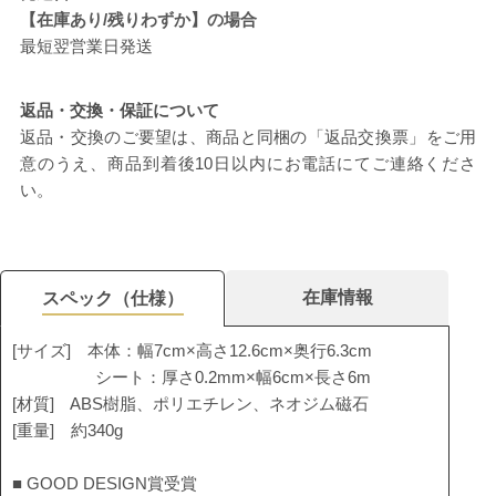
【在庫あり/残りわずか】の場合
最短翌営業日発送
返品・交換・保証について
返品・交換のご要望は、商品と同梱の「返品交換票」をご用
意のうえ、商品到着後10日以内にお電話にてご連絡くださ
い。
在庫情報
スペック（仕様）
[サイズ] 本体：幅7cm×高さ12.6cm×奥行6.3cm
シート：厚さ0.2mm×幅6cm×長さ6m
[材質] ABS樹脂、ポリエチレン、ネオジム磁石
[重量] 約340g
■ GOOD DESIGN賞受賞