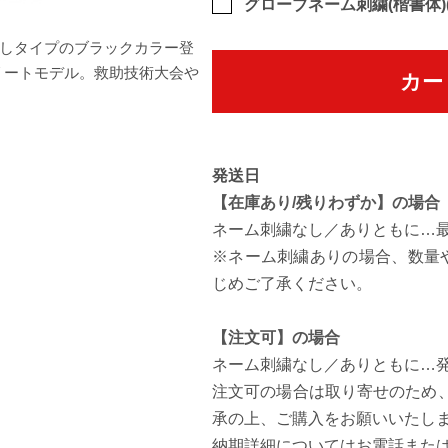
グローブネーム刺繍(楷書体)(
しタイプのブラックカラー登
素手感覚の薄手仕様「R-MAX1
スリートモデル。救助技術大会や
ル
カー
発送日
【在庫あり/残りわずか】の場合
ネーム刺繍なし／ありともに…
※ネーム刺繍ありの場合、数量
じめご了承ください。
【注文可】の場合
ネーム刺繍なし／ありともに…発
注文可の場合は取り寄せのため
承の上、ご購入をお願いいたし
納期詳細についてはお電話また