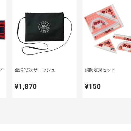
イ
全消/防災サコッシュ
消防定規セット
¥1,870
¥150