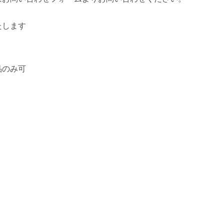
たします
品のみ可