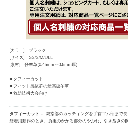
[カラー] ブラック
[サイズ] SS/S/M/L/LL
[素材] 仔羊革(0.45mm～0.5mm厚)
■ タフィーカット
■ フィット感抜群の最高級羊革
■ 救助技術大会向け
タフィーカット
… 親指部のカッティングを手首ゴム部まで
袋着用動作のとき、負担のかかる部分のやぶれ、引き裂きの