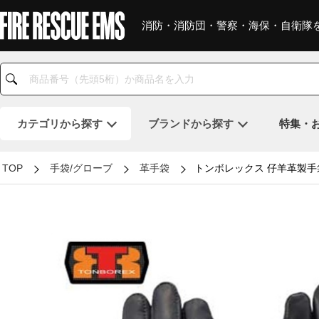
消防・消防団・警察・海保・自衛隊
カテゴリ
から探す
ブランド
から探す
特集・
TOP
手袋/グローブ
革手袋
トンボレックス 仔羊革製手袋 