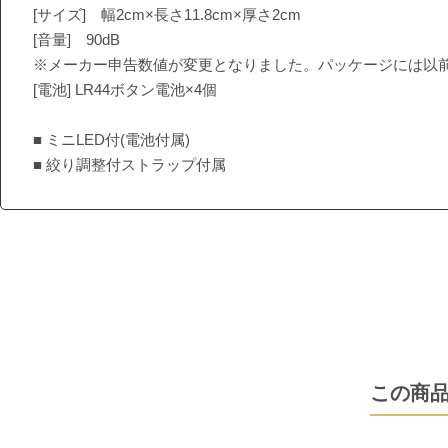
[サイズ] 幅2cm×長さ11.8cm×厚さ2cm
[音量] 90dB
※メーカー申告数値が変更となりました。パッケージには以前
[電池] LR44ボタン電池×4個
■ ミニLED付(電池付属)
■ 絞り調整付ストラップ付属
この商