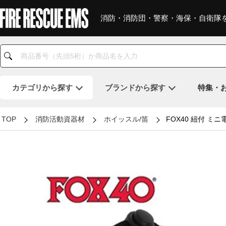
消防・消防団・警察・海保・自衛隊
カテゴリ
から探す
ブランド
から探す
特集・
TOP
消防活動資器材
ホイッスル/笛
FOX40 紐付 ミ