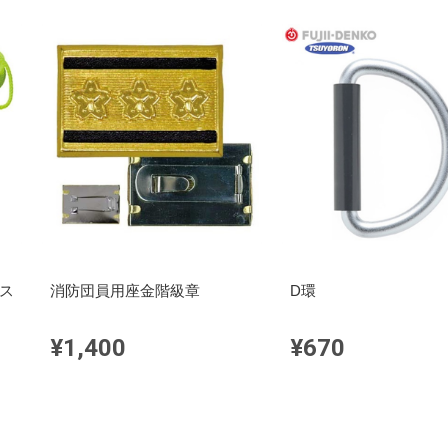
ッス
消防団員用座金階級章
D環
¥1,400
¥670