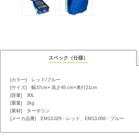
スペック（仕様）
[カラー] レッド/ブルー
[サイズ] 幅37cm× 高さ45 cm×奥行21cm
[容量] 30L
[重量] 2kg
[素材] ターポリン
[メーカ品番] EM13.029：レッド、EM13.058：ブルー