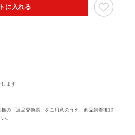
トに入れる
すいターポリン生地。燃えにくく耐久性の高い糸を使
[レッド/背面
たします
梱の「返品交換票」をご用意のうえ、商品到着後10
さい。