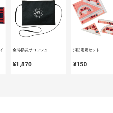
イ
全消/防災サコッシュ
消防定規セット
¥1,870
¥150