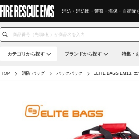
消防・消防団・警察・海保・自衛隊
カテゴリ
から探す
ブランド
から探す
特集・
TOP
消防 バッグ
バックパック
ELITE BAGS EM