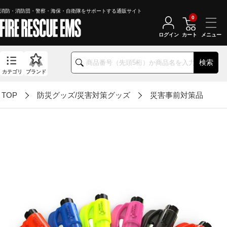
消防・消防団・警察・海保・自衛隊をサポートする通販サイト
0
ログイン
カート
検索
カテゴリ
ブランド
TOP
防災グッズ/災害対策グッズ
災害事前対策品