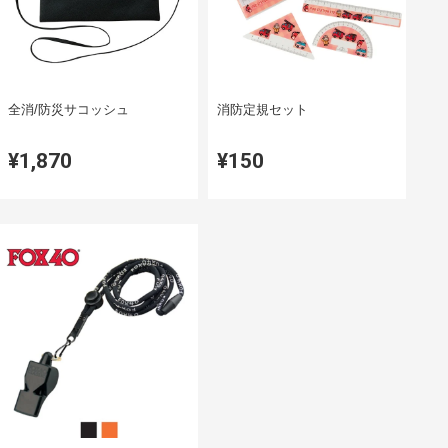
全消/防災サコッシュ
消防定規セット
¥1,870
¥150