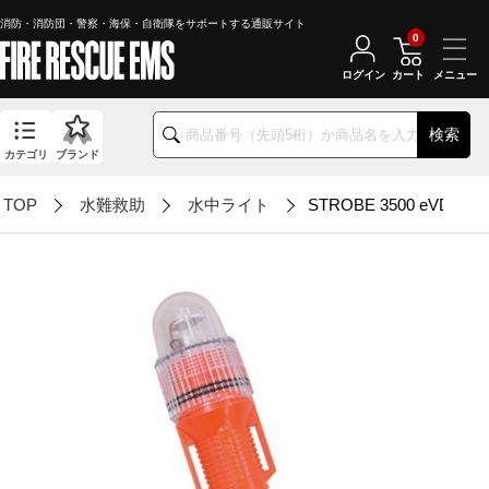
消防・消防団・警察・海保・自衛隊をサポートする通販サイト
0
ログイン
カート
検索
カテゴリ
ブランド
TOP
水難救助
水中ライト
STROBE 3500 eVDS