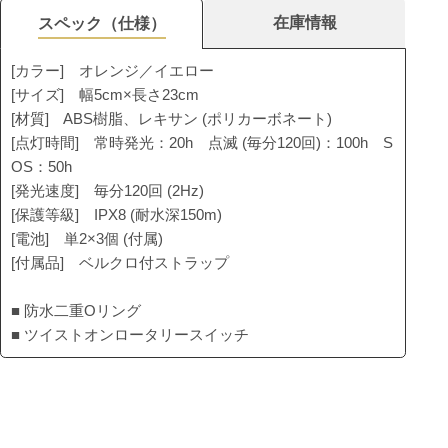
在庫情報
スペック（仕様）
[カラー] オレンジ／イエロー
[サイズ] 幅5cm×長さ23cm
[材質] ABS樹脂、レキサン (ポリカーボネート)
[点灯時間] 常時発光：20h 点滅 (毎分120回)：100h S
OS：50h
[発光速度] 毎分120回 (2Hz)
[保護等級] IPX8 (耐水深150m)
[電池] 単2×3個 (付属)
[付属品] ベルクロ付ストラップ
■ 防水二重Oリング
■ ツイストオンロータリースイッチ