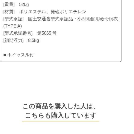
[重量] 520g
[材質] ポリエステル、発砲ポリエチレン
[型式承認] 国土交通省型式承認品・小型船舶用救命胴衣
(TYPE A)
[型式承認番号] 第5065 号
[初期浮力] 8.5kg
■ ホイッスル付
この商品を購入した人は、
こちらも購入しています