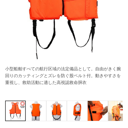
小型船舶すべての航行区域の法定備品として。自由がきく腕
[
回りのカッティングとズレを防ぐ股ベルト付。動きやすさを
重視し、救助活動に適した高視認救命胴衣