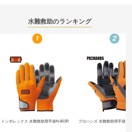
水難救助のランキング
1
2
トンボレックス 水難救助用手袋N-903R
プロハンズ 水