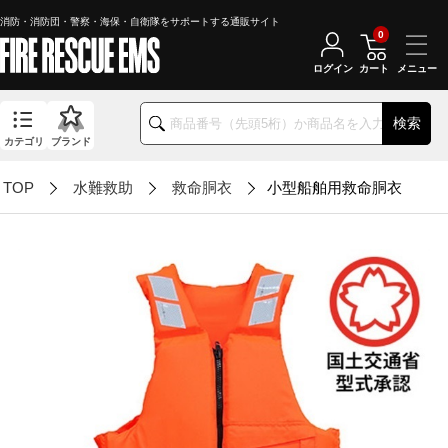
消防・消防団・警察・海保・自衛隊をサポートする通販サイト
0
ログイン
カート
検索
カテゴリ
ブランド
TOP
水難救助
救命胴衣
小型船舶用救命胴衣 【股