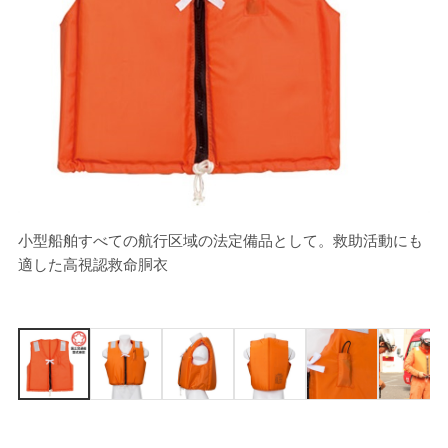
小型船舶すべての航行区域の法定備品として。救助活動にも
[
適した高視認救命胴衣