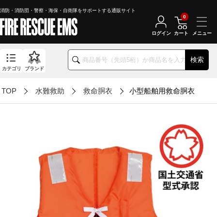
消防・消防団・警察・海保・自衛隊をサポートする通販サイト
0
ログイン
カート
検索
カテゴリ
ブランド
TOP
水難救助
救命胴衣
小型船舶用救命胴衣 【ス