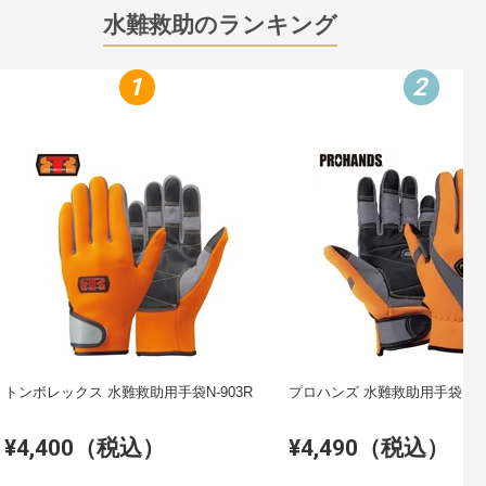
水難救助のランキング
1
2
トンボレックス 水難救助用手袋N-903R
プロハンズ 水
¥4,400（税込）
¥4,490（税込）