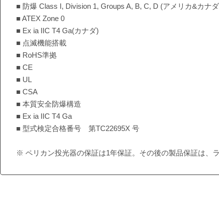
■ 防爆 Class I, Division 1, Groups A, B, C, D (アメリカ&カナダ
■ ATEX Zone 0
■ Ex ia IIC T4 Ga(カナダ)
■ 点滅機能搭載
■ RoHS準拠
■ CE
■ UL
■ CSA
■ 本質安全防爆構造
■ Ex ia IIC T4 Ga
■ 型式検定合格番号 第TC22695X 号
※ ペリカン投光器の保証は1年保証。その後の製品保証は、