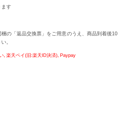
きます
[10個のLED光
梱の「返品交換票」をご用意のうえ、商品到着後10
さい。
 楽天ペイ(旧:楽天ID決済), Paypay