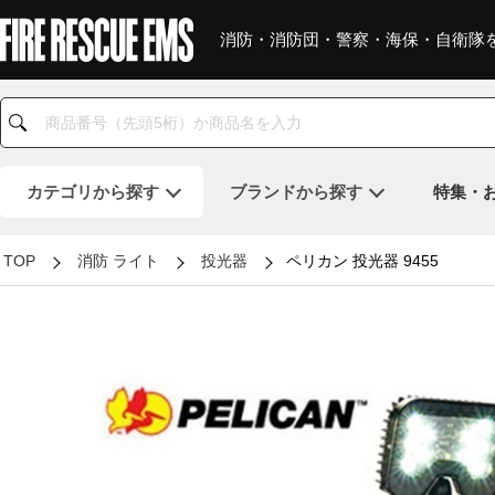
消防・消防団・警察・海保・自衛隊
カテゴリ
から探す
ブランド
から探す
特集・
TOP
消防 ライト
投光器
ペリカン 投光器 9455