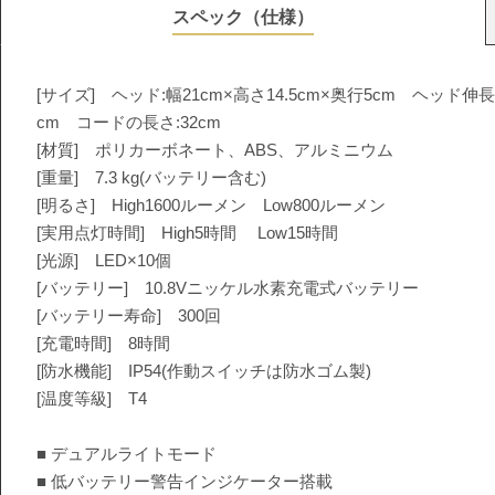
スペック（仕様）
[サイズ] ヘッド:幅21cm×高さ14.5cm×奥行5cm ヘッド伸
cm コードの長さ:32cm
[材質] ポリカーボネート、ABS、アルミニウム
[重量] 7.3 kg(バッテリー含む)
[明るさ] High1600ルーメン Low800ルーメン
[実用点灯時間] High5時間 Low15時間
[光源] LED×10個
[バッテリー] 10.8Vニッケル水素充電式バッテリー
[バッテリー寿命] 300回
[充電時間] 8時間
[防水機能] IP54(作動スイッチは防水ゴム製)
[温度等級] T4
■ デュアルライトモード
■ 低バッテリー警告インジケーター搭載