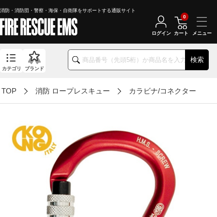
消防・消防団・警察・海保・自衛隊をサポートする通販サイト
0
ログイン
カート
検索
カテゴリ
ブランド
TOP
消防 ロープレスキュー
カラビナ/コネクター