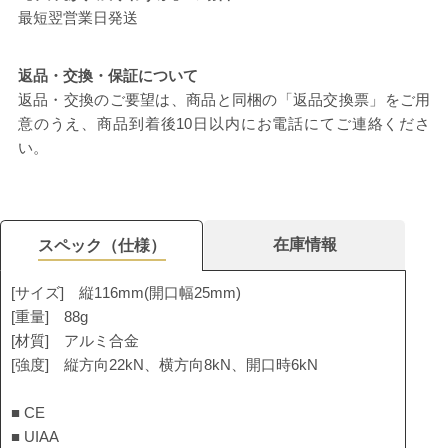
最短翌営業日発送
返品・交換・保証について
返品・交換のご要望は、商品と同梱の「返品交換票」をご用
意のうえ、商品到着後10日以内にお電話にてご連絡くださ
い。
在庫情報
スペック（仕様）
[サイズ] 縦116mm(開口幅25mm)
[重量] 88g
[材質] アルミ合金
[強度] 縦方向22kN、横方向8kN、開口時6kN
■ CE
■ UIAA