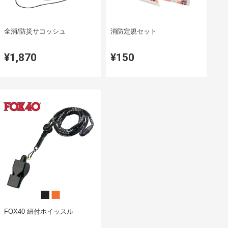
全消/防災サコッシュ
消防定規セット
¥1,870
¥150
FOX40 紐付ホイッスル