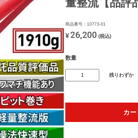
量整流【品評
商品番号：10773-01
26,200
¥
(税込)
数量
残りわずか
カー