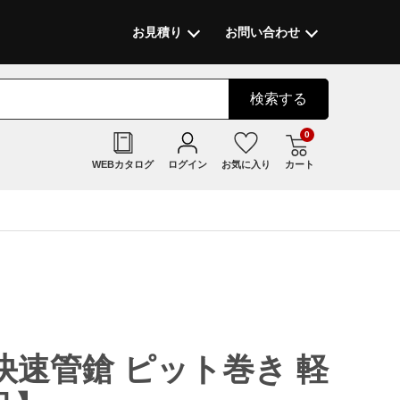
お見積り
お問い合わせ
検索
する
0
WEBカタログ
ログイン
お気に入り
カート
速管鎗 ピット巻き 軽