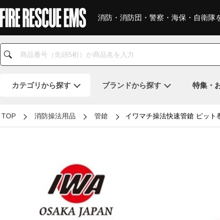
消防・消防団・警察・海保・自衛隊
カテゴリ
から探す
ブランド
から探す
特集・
TOP
消防操法用品
管鎗
イワマチ操法快速管鎗 ピット