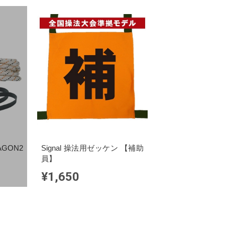
GON2
Signal 操法用ゼッケン 【補助
員】
¥1,650