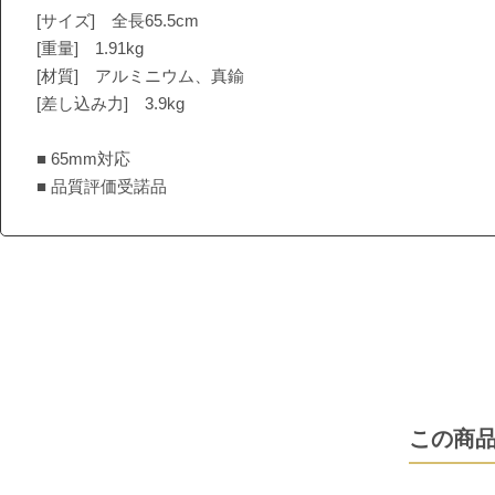
[サイズ] 全長65.5cm
[重量] 1.91kg
[材質] アルミニウム、真鍮
[差し込み力] 3.9kg
■ 65mm対応
■ 品質評価受諾品
この商