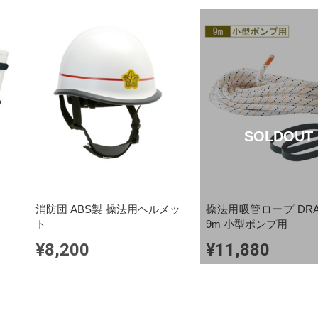
SOLDOUT
消防団 ABS製 操法用ヘルメッ
操法用吸管ロープ DRA
ト
9m 小型ポンプ用
¥8,200
¥11,880