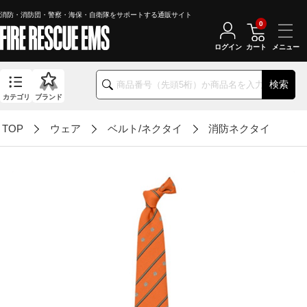
消防・消防団・警察・海保・自衛隊をサポートする通販サイト
0
ログイン
カート
検索
カテゴリ
ブランド
TOP
ウェア
ベルト/ネクタイ
消防ネクタイ
消