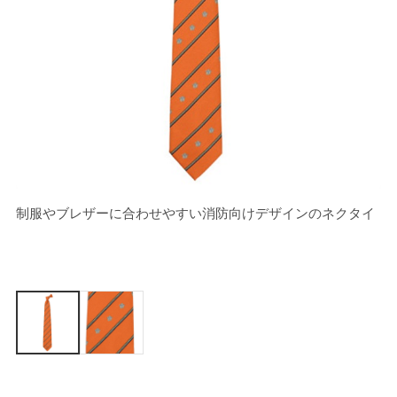
制服やブレザーに合わせやすい消防向けデザインのネクタイ
[
れ