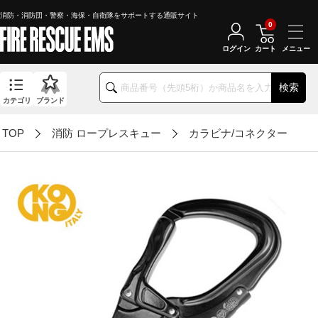
消防・消防団・警察・海保・自衛隊をサポートする通販サイト
0
ログイン
カート
検索
カテゴリ
ブランド
TOP
消防 ロープレスキュー
カラビナ/コネクター