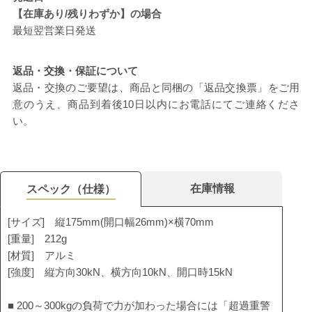
【在庫あり/残りわずか】の場合
最短翌営業日発送
返品・交換・保証について
返品・交換のご要望は、商品と同梱の「返品交換票」をご用
意のうえ、商品到着後10日以内にお電話にてご連絡くださ
い。
在庫情報
スペック（仕様）
[サイズ] 縦175mm(開口幅26mm)×横70mm
[重量] 212g
[材質] アルミ
[強度] 縦方向30kN、横方向10kN、開口時15kN
■ 200～300kgの負荷で力が加わった場合には「超過重警