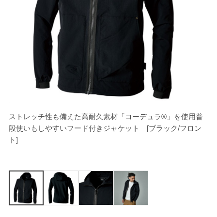
ストレッチ性も備えた高耐久素材「コーデュラ®」を使用普
[
段使いもしやすいフード付きジャケット [ブラック/フロン
ト]