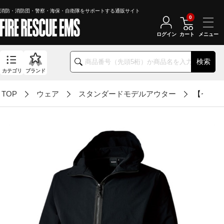
消防・消防団・警察・海保・自衛隊をサポートする通販サイト
0
ログイン
カート
検索
カテゴリ
ブランド
TOP
ウェア
スタンダードモデルアウター
【セール