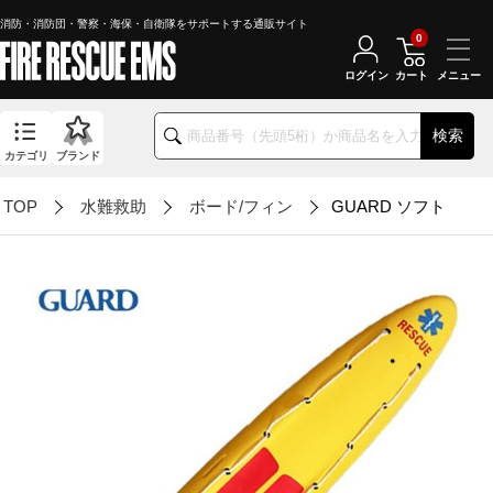
消防・消防団・警察・海保・自衛隊をサポートする通販サイト
0
ログイン
カート
検索
カテゴリ
ブランド
TOP
水難救助
ボード/フィン
GUARD ソフトレス