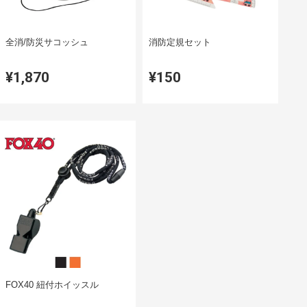
全消/防災サコッシュ
消防定規セット
¥1,870
¥150
FOX40 紐付ホイッスル