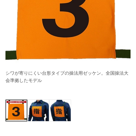
シワが寄りにくい台形タイプの操法用ゼッケン。全国操法大
[
会準拠したモデル
※