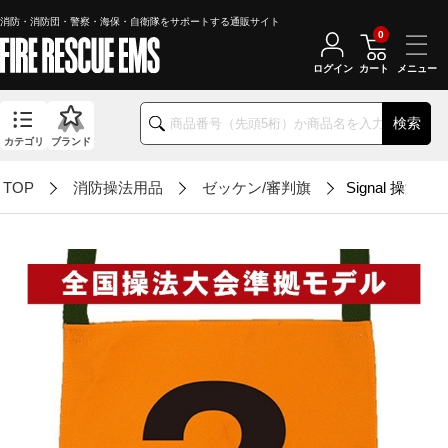
消防・消防団・警察・海保・自衛隊をサポートする通販サイト
0
ログイン
カート
検索
カテゴリ
ブランド
TOP
消防操法用品
ゼッケン/審判旗
Signal 操法