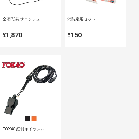
全消/防災サコッシュ
消防定規セット
¥1,870
¥150
FOX40 紐付ホイッスル