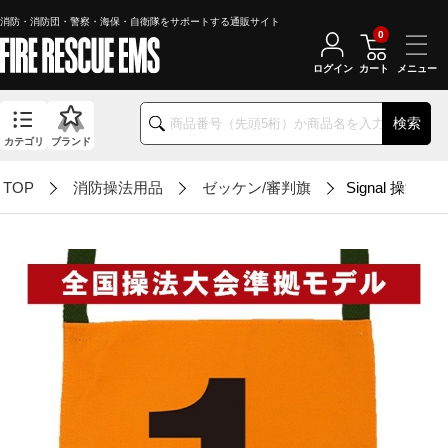
消防・消防団・警察・海保・自衛隊をサポートする通販サイト
0
ログイン
カート
検索
カテゴリ
ブランド
TOP
消防操法用品
ゼッケン/審判旗
Signal 操法