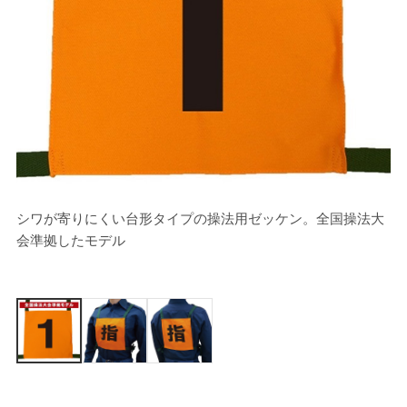
シワが寄りにくい台形タイプの操法用ゼッケン。全国操法大
[
会準拠したモデル
※