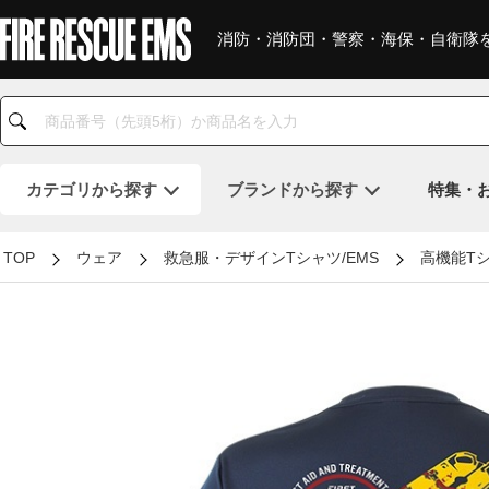
消防・消防団・警察・海保・自衛隊
カテゴリ
から探す
ブランド
から探す
特集・
TOP
ウェア
救急服・デザインTシャツ/EMS
高機能Tシ