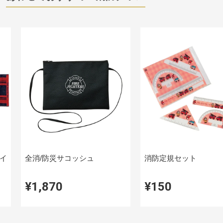
イ
全消/防災サコッシュ
消防定規セット
¥1,870
¥150