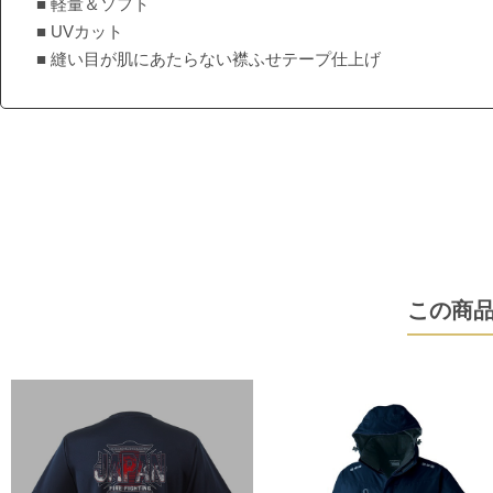
■ 軽量＆ソフト
■ UVカット
■ 縫い目が肌にあたらない襟ふせテープ仕上げ
この商