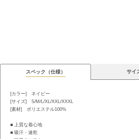
サイ
スペック（仕様）
[カラー] ネイビー
[サイズ] S/M/L/XL/XXL/XXXL
[素材] ポリエステル100%
■ 上質な着心地
■ 吸汗・速乾