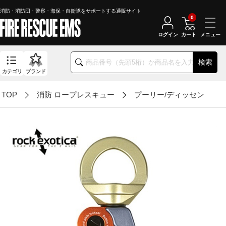
消防・消防団・警察・海保・自衛隊をサポートする通販サイト
0
ログイン
カート
検索
カテゴリ
ブランド
TOP
消防 ロープレスキュー
プーリー/ディッセンダー/