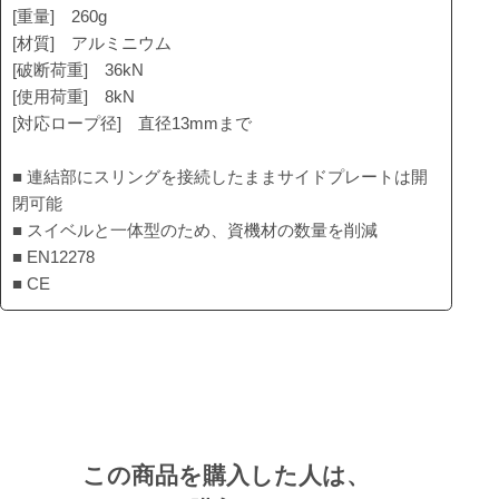
[重量] 260g
[材質] アルミニウム
[破断荷重] 36kN
[使用荷重] 8kN
[対応ロープ径] 直径13mmまで
■ 連結部にスリングを接続したままサイドプレートは開
閉可能
■ スイベルと一体型のため、資機材の数量を削減
■ EN12278
■ CE
この商品を購入した人は、