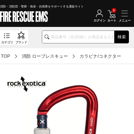
消防・消防団・警察・海保・自衛隊をサポートする通販サイト
0
ログイン
カート
検索
カテゴリ
ブランド
TOP
消防 ロープレスキュー
カラビナ/コネクター