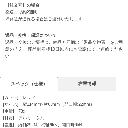
【注文可】の場合
発送まで
約2週間
※発送が遅れる場合はご連絡いたします
返品・交換・保証について
返品・交換のご要望は、商品と同梱の「返品交換票」をご用
意のうえ、商品到着後10日以内にお電話にてご連絡くださ
い。
在庫情報
スペック（仕様）
[カラー] レッド
[サイズ] 縦114mm×横68mm（開口幅:22mm）
[重量] 73g
[材質] アルミニウム
[強度] 縦軸29kN、横軸9kN、開口時9kN