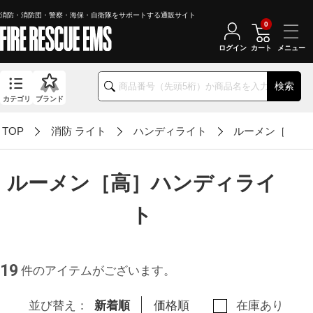
消防・消防団・警察・海保・自衛隊をサポートする通販サイト
0
ログイン
カート
検索
カテゴリ
ブランド
TOP
消防 ライト
ハンディライト
ルーメン［高］
ルーメン［高］ハンディライ
ト
19
件のアイテムがございます。
並び替え：
新着順
価格順
在庫あり