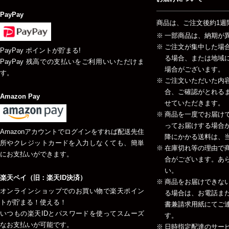
PayPay
商品は、ご注文後約1週
一部商品は、納期が
ご注文が集中した場
PayPay ポイントが貯まる!
る場合、または地域
PayPay 残高での支払いをご利用いいただけま
場合がございます。
す。
ご注文いただいた内
合、ご確認がとれる
Amazon Pay
せていただきます。
商品を一度でお届け
ってお届けする場合が
Amazonアカウントでログインをすれば配送先住
降にかかる送料は、当
所やクレジットカードを入力しなくても、簡単
在庫切れ等の理由で
にお支払いができます。
合がございます。あ
い。
楽天ペイ（旧：楽天ID決済）
商品をお届けできな
オンラインショップでのお買い物で楽天ポイン
る場合は、お電話ま
トが貯まる！使える！
書兼請求用紙にてご
いつもの楽天IDとパスワードを使ってスムーズ
す。
なお支払いが可能です。
日時指定配達のサー