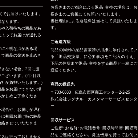
お客さまのご都合による返品･交換の場合は、お
間でお届けいたします。
客さまのご負担にてお願いいたします。
当社理由による返送料は当社にて負担いたしま
異なります。
す。
合や入荷待ちの商品があ
によってお届けが遅れる
ご返送方法
容に不明な点がある場
商品の同封の納品書兼請求用紙に添付されてい
まで商品の発送を止めさ
る「返品交換票」に必要事項をご記入のうえ、
下記の住所まで返品･交換をする商品と一緒にご
できない場合、2回に渡
返送ください。
ございます。(2回目以
社が負担いたします。)
商品の返送先
商品をお届けできない場
〒733-0833 広島市西区商工センター2-2-25
らかじめご了承くださ
株式会社シグナル カスタマーサービスセンタ
ー
い場合や、お届けが遅れ
たは初回お届け時の納品
回収サービス
連絡させていただきま
ご住所･お名前･お電話番号･回収時間帯･回収商
品をご連絡ください。発送伝票を持ってお伺い
ビスは行っておりません