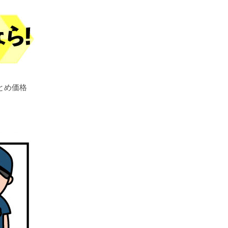
とめ価格
。