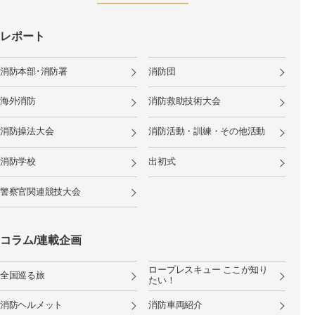
レポート
消防本部･消防署
消防団
海外消防
消防救助技術大会
消防操法大会
消防活動・訓練・その他活動
消防学校
出初式
警察官関連競技大会
コラム/連載企画
ロープレスキュー ここが知り
全国巡る旅
たい！
消防ヘルメット
消防車両紹介