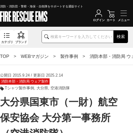
消防・消防団・警察・海保・自衛隊をサポートする通販サイト
ログイン
カート
検索
カテゴリ
ブランド
TOP
>
WEBマガジン
>
製作事例
>
消防本部・消防局 ウ
公開日 2015.9.24 / 更新日 2025.2.14
消防本部・消防局 ウェア製作
Tシャツ製作事例
大分県
空港消防隊
大分県国東市（一財）航空
保安協会 大分第一事務所