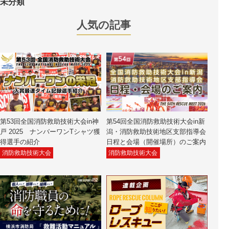
未分類
人気の記事
第53回全国消防救助技術大会in神
第54回全国消防救助技術大会in新
戸 2025 ナンバーワンTシャツ獲
潟・消防救助技術地区支部指導会
得選手の紹介
日程と会場（開催場所）のご案内
消防救助技術大会
消防救助技術大会