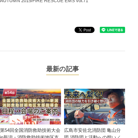
AUTUMN 2015/FIRE RESCUE EMS vol.71
最新の記事
第54回全国消防救助技術大会
広島市安佐北消防団 亀山分
in新潟・消防救助技術地区支
団 消防団と活動への想い／