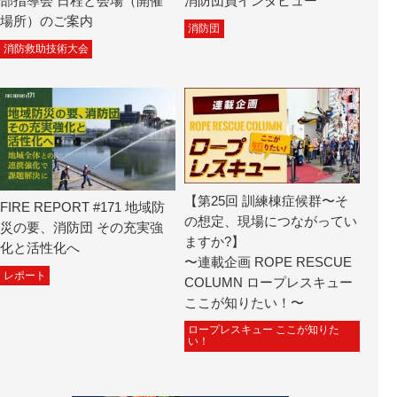
部指導会 日程と会場（開催
消防団員インタビュー
場所）のご案内
消防団
消防救助技術大会
【第25回 訓練棟症候群〜そ
FIRE REPORT #171 地域防
の想定、現場につながってい
災の要、消防団 その充実強
ますか?】
化と活性化へ
〜連載企画 ROPE RESCUE
レポート
COLUMN ロープレスキュー
ここが知りたい！〜
ロープレスキュー ここが知りた
い！