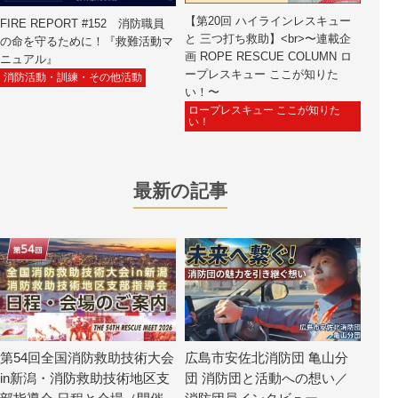
【第20回 ハイラインレスキュー
FIRE REPORT #152 消防職員
と 三つ打ち救助】<br>〜連載企
の命を守るために！『救難活動マ
画 ROPE RESCUE COLUMN ロ
ニュアル』
ープレスキュー ここが知りた
消防活動・訓練・その他活動
い！〜
ロープレスキュー ここが知りた
い！
最新の記事
第54回全国消防救助技術大会
広島市安佐北消防団 亀山分
in新潟・消防救助技術地区支
団 消防団と活動への想い／