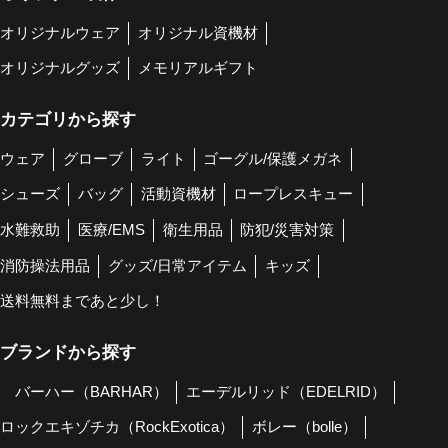
オリジナルウェア
オリジナル資機材
オリジナルグッズ
メモリアルギフト
カテゴリから探す
ウェア
グローブ
ライト
ゴーグル/保護メガネ
シューズ
バッグ
活動資機材
ロープレスキュー
水難救助
医療/EMS
衛生用品
防犯/災害対策
消防操法用品
グッズ/日常アイテム
キッズ
送料無料まであと少し！
ブランドから探す
バーハー（BARHAR）
エーデルリッド（EDELRID）
ロックエキゾチカ（RockExotica）
ボレー（bolle）