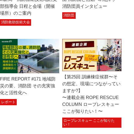
部指導会 日程と会場（開催
消防団員インタビュー
場所）のご案内
消防団
消防救助技術大会
【第25回 訓練棟症候群〜そ
FIRE REPORT #171 地域防
の想定、現場につながってい
災の要、消防団 その充実強
ますか?】
化と活性化へ
〜連載企画 ROPE RESCUE
レポート
COLUMN ロープレスキュー
ここが知りたい！〜
ロープレスキュー ここが知りた
い！