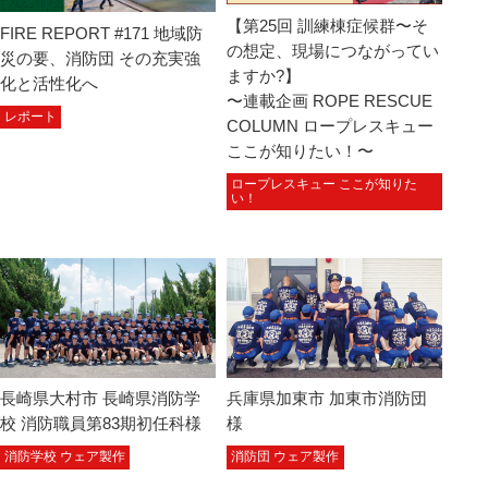
【第25回 訓練棟症候群〜そ
FIRE REPORT #171 地域防
の想定、現場につながってい
災の要、消防団 その充実強
ますか?】
化と活性化へ
〜連載企画 ROPE RESCUE
レポート
COLUMN ロープレスキュー
ここが知りたい！〜
ロープレスキュー ここが知りた
い！
長崎県大村市 長崎県消防学
兵庫県加東市 加東市消防団
校 消防職員第83期初任科様
様
消防学校 ウェア製作
消防団 ウェア製作