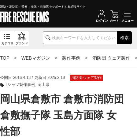
消防・消防団・警察・海保・自衛隊をサポートする通販サイト
ログイン
カート
検索
カテゴリ
ブランド
TOP
>
WEBマガジン
>
製作事例
>
消防団 ウェア製作
>
公開日 2016.4.13 / 更新日 2025.2.18
消防団 ウェア製作
Tシャツ製作事例
岡山県
岡山県倉敷市 倉敷市消防団
倉敷撫子隊 玉島方面隊 女
性部