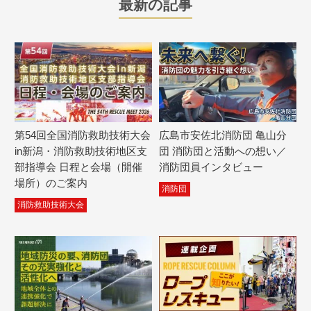
最新の記事
第54回全国消防救助技術大会
広島市安佐北消防団 亀山分
in新潟・消防救助技術地区支
団 消防団と活動への想い／
部指導会 日程と会場（開催
消防団員インタビュー
場所）のご案内
消防団
消防救助技術大会