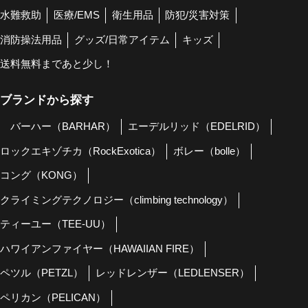
水難救助
医療/EMS
衛生用品
防犯/災害対策
消防操法用品
グッズ/日常アイテム
キッズ
送料無料まであと少し！
ブランドから探す
バーハー（BARHAR）
エーデルリッド（EDELRID）
ロックエキゾチカ（RockExotica）
ボレー（bolle）
コング（KONG）
クライミングテクノロジー（climbing technology）
ティーユー（TEE-UU）
ハワイアンファイヤー（HAWAIIAN FIRE）
ペツル（PETZL）
レッドレンザー（LEDLENSER）
ペリカン（PELICAN）