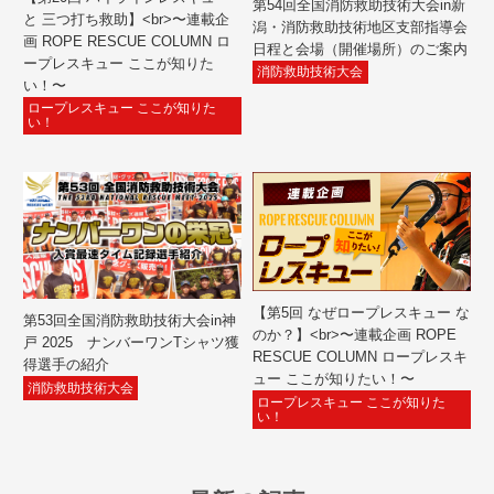
第54回全国消防救助技術大会in新
と 三つ打ち救助】<br>〜連載企
潟・消防救助技術地区支部指導会
画 ROPE RESCUE COLUMN ロ
日程と会場（開催場所）のご案内
ープレスキュー ここが知りた
消防救助技術大会
い！〜
ロープレスキュー ここが知りた
い！
【第5回 なぜロープレスキュー な
第53回全国消防救助技術大会in神
のか？】<br>〜連載企画 ROPE
戸 2025 ナンバーワンTシャツ獲
RESCUE COLUMN ロープレスキ
得選手の紹介
ュー ここが知りたい！〜
消防救助技術大会
ロープレスキュー ここが知りた
い！