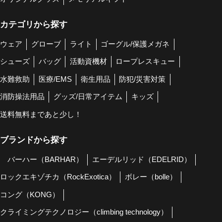
カテゴリから探す
ウェア
グローブ
ライト
ゴーグル/保護メガネ
シューズ
バッグ
活動資機材
ロープレスキュー
水難救助
医療/EMS
衛生用品
防犯/災害対策
消防操法用品
グッズ/日常アイテム
キッズ
送料無料まであと少し！
ブランドから探す
バーハー（BARHAR）
エーデルリッド（EDELRID）
ロックエキゾチカ（RockExotica）
ボレー（bolle）
コング（KONG）
クライミングテクノロジー（climbing technology）