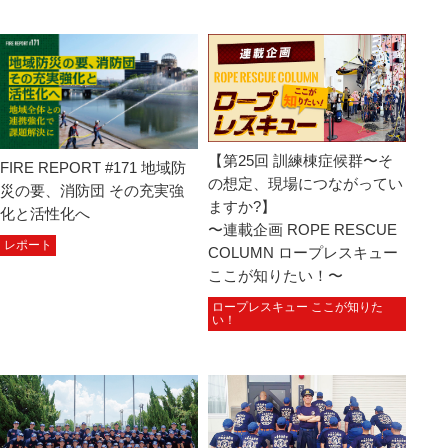
【第25回 訓練棟症候群〜そ
FIRE REPORT #171 地域防
の想定、現場につながってい
災の要、消防団 その充実強
ますか?】
化と活性化へ
〜連載企画 ROPE RESCUE
レポート
COLUMN ロープレスキュー
ここが知りたい！〜
ロープレスキュー ここが知りた
い！