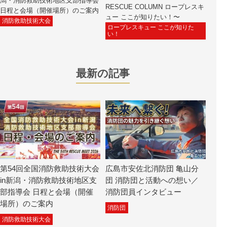
潟・消防救助技術地区支部指導会
RESCUE COLUMN ロープレスキ
日程と会場（開催場所）のご案内
ュー ここが知りたい！〜
消防救助技術大会
ロープレスキュー ここが知りた
い！
最新の記事
第54回全国消防救助技術大会
広島市安佐北消防団 亀山分
in新潟・消防救助技術地区支
団 消防団と活動への想い／
部指導会 日程と会場（開催
消防団員インタビュー
場所）のご案内
消防団
消防救助技術大会