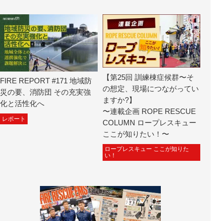
【第25回 訓練棟症候群〜そ
FIRE REPORT #171 地域防
の想定、現場につながってい
災の要、消防団 その充実強
ますか?】
化と活性化へ
〜連載企画 ROPE RESCUE
レポート
COLUMN ロープレスキュー
ここが知りたい！〜
ロープレスキュー ここが知りた
い！