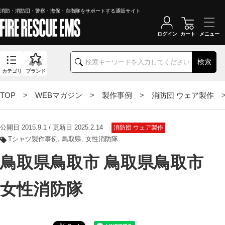
消防・消防団・警察・海保・自衛隊をサポートする通販サイト
ログイン
カート
検索
カテゴリ
ブランド
TOP
>
WEBマガジン
>
製作事例
>
消防団 ウェア製作
>
公開日 2015.9.1 / 更新日 2025.2.14
消防団 ウェア製作
Tシャツ製作事例
鳥取県
女性消防隊
鳥取県鳥取市 鳥取県鳥取市
女性消防隊