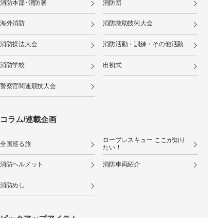
消防本部･消防署
消防団
海外消防
消防救助技術大会
消防操法大会
消防活動・訓練・その他活動
消防学校
出初式
警察官関連競技大会
コラム/連載企画
ロープレスキュー ここが知り
全国巡る旅
たい！
消防ヘルメット
消防車両紹介
消防めし