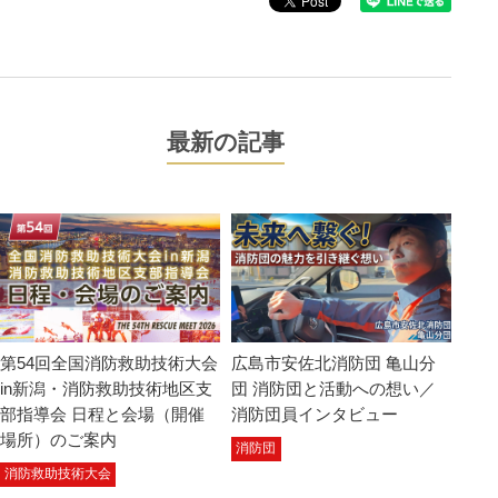
最新の記事
第54回全国消防救助技術大会
広島市安佐北消防団 亀山分
in新潟・消防救助技術地区支
団 消防団と活動への想い／
部指導会 日程と会場（開催
消防団員インタビュー
場所）のご案内
消防団
消防救助技術大会