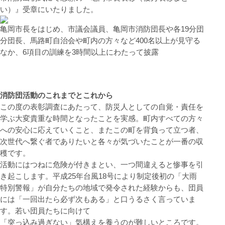
い）』受章にいたりました。
亀岡市長をはじめ、市議会議員、亀岡市消防団長や各19分団
分団長、馬路町自治会や町内の方々など400名以上が見守る
なか、6項目の訓練を3時間以上にわたって披露
消防団活動のこれまでとこれから
この度の表彰調査にあたって、防災人としての自覚・責任を
学ぶ大変貴重な時間となったことを実感。町内すべての方々
への安心に応えていくこと、またこの町を背負って立つ者、
次世代へ繋ぐ者でありたいと各々が気づいたことが一番の収
穫です。
活動にはつねに危険が付きまとい、一つ間違えると惨事を引
き起こします。平成25年台風18号により制定後初の「大雨
特別警報」が自分たちの地域で発令された経験からも、団員
には「一回出たら必ず次もある」と口うるさく言っていま
す。若い団員たちに向けて
「突っ込み過ぎない」気構えを養うのが難しいところです。