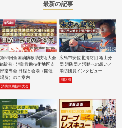
最新の記事
第54回全国消防救助技術大会
広島市安佐北消防団 亀山分
in新潟・消防救助技術地区支
団 消防団と活動への想い／
部指導会 日程と会場（開催
消防団員インタビュー
場所）のご案内
消防団
消防救助技術大会