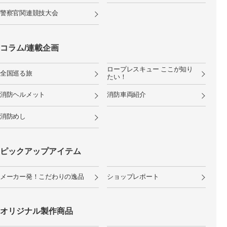
警察官関連競技大会
コラム/連載企画
ロープレスキュー ここが知り
全国巡る旅
たい！
消防ヘルメット
消防車両紹介
消防めし
ピックアップアイテム
メーカー発！こだわりの逸品
ショップレポート
オリジナル製作商品