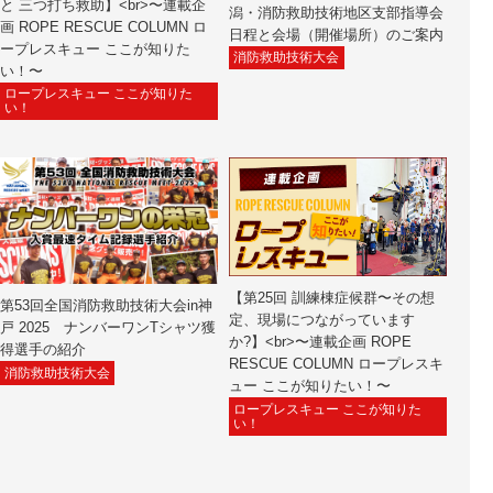
と 三つ打ち救助】<br>〜連載企
潟・消防救助技術地区支部指導会
画 ROPE RESCUE COLUMN ロ
日程と会場（開催場所）のご案内
ープレスキュー ここが知りた
消防救助技術大会
い！〜
ロープレスキュー ここが知りた
い！
【第25回 訓練棟症候群〜その想
第53回全国消防救助技術大会in神
定、現場につながっています
戸 2025 ナンバーワンTシャツ獲
か?】<br>〜連載企画 ROPE
得選手の紹介
RESCUE COLUMN ロープレスキ
消防救助技術大会
ュー ここが知りたい！〜
ロープレスキュー ここが知りた
い！