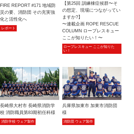
【第25回 訓練棟症候群〜そ
FIRE REPORT #171 地域防
の想定、現場につながってい
災の要、消防団 その充実強
ますか?】
化と活性化へ
〜連載企画 ROPE RESCUE
レポート
COLUMN ロープレスキュー
ここが知りたい！〜
ロープレスキュー ここが知りた
い！
長崎県大村市 長崎県消防学
兵庫県加東市 加東市消防団
校 消防職員第83期初任科様
様
消防学校 ウェア製作
消防団 ウェア製作