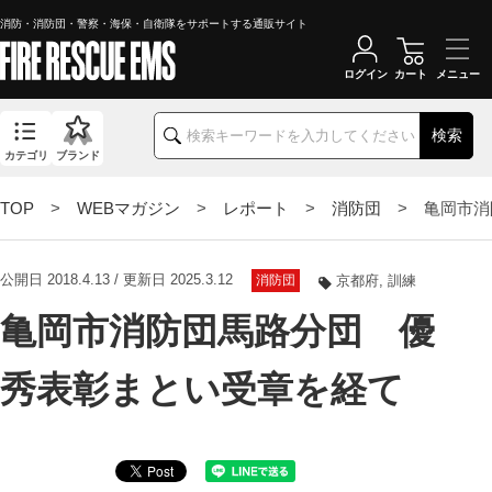
消防・消防団・警察・海保・自衛隊をサポートする通販サイト
ログイン
カート
検索
カテゴリ
ブランド
TOP
>
WEBマガジン
>
レポート
>
消防団
> 亀岡市消
公開日 2018.4.13 / 更新日 2025.3.12
消防団
京都府
訓練
亀岡市消防団馬路分団 優
秀表彰まとい受章を経て