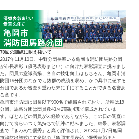
70回の訓練に耐え抜いて
2017年11月19日、中野分団長率いる亀岡市消防団馬路分団
が市長表彰（優秀表彰まとい）に向けた表彰調査に挑みまし
た。団員の意識高揚、各自の技術向上はもちろん、亀岡市消
防団19分団のなかでも抜群の成績を収め、かつ具申に値する
分団であるか審査を重ねた末に手にすることができる名誉あ
る章です。
亀岡市消防団は団長以下900名で組織されており、所轄は19
分団。馬路分団は団員数43名2部制4班で構成されていま
す。ほとんどの団員が未経験でありながら、この日の調査に
向けて食らいつく気持ちで訓練に励みました。結果、表彰調
査で「きわめて優秀」と高く評価され、2018年1月7日亀岡
市消防出初式にて念願の『亀岡市長表彰（優秀表彰まと