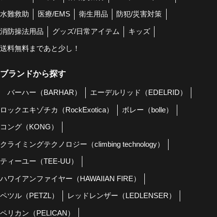
水難救助
医療/EMS
衛生用品
防犯/災害対策
消防操法用品
グッズ/日常アイテム
キッズ
送料無料まであと少し！
ブランドから探す
バーハー（BARHAR）
エーデルリッド（EDELRID）
ロックエキゾチカ（RockExotica）
ボレー（bolle）
コング（KONG）
クライミングテクノロジー（climbing technology）
ティーユー（TEE-UU）
ハワイアンファイヤー（HAWAIIAN FIRE）
ペツル（PETZL）
レッドレンザー（LEDLENSER）
ペリカン（PELICAN）