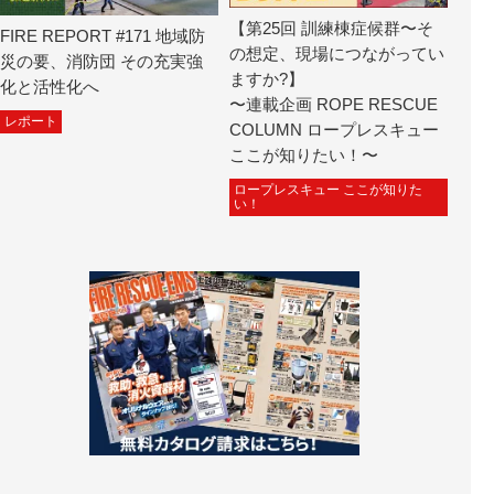
【第25回 訓練棟症候群〜そ
FIRE REPORT #171 地域防
の想定、現場につながってい
災の要、消防団 その充実強
ますか?】
化と活性化へ
〜連載企画 ROPE RESCUE
レポート
COLUMN ロープレスキュー
ここが知りたい！〜
ロープレスキュー ここが知りた
い！