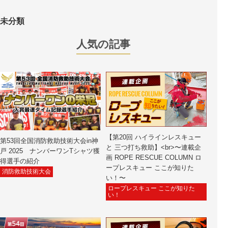
未分類
人気の記事
【第20回 ハイラインレスキュー
第53回全国消防救助技術大会in神
と 三つ打ち救助】<br>〜連載企
戸 2025 ナンバーワンTシャツ獲
画 ROPE RESCUE COLUMN ロ
得選手の紹介
ープレスキュー ここが知りた
消防救助技術大会
い！〜
ロープレスキュー ここが知りた
い！