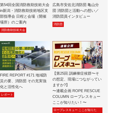
第54回全国消防救助技術大会
広島市安佐北消防団 亀山分
in新潟・消防救助技術地区支
団 消防団と活動への想い／
部指導会 日程と会場（開催
消防団員インタビュー
場所）のご案内
消防団
消防救助技術大会
【第25回 訓練棟症候群〜そ
FIRE REPORT #171 地域防
の想定、現場につながってい
災の要、消防団 その充実強
ますか?】
化と活性化へ
〜連載企画 ROPE RESCUE
レポート
COLUMN ロープレスキュー
ここが知りたい！〜
ロープレスキュー ここが知りた