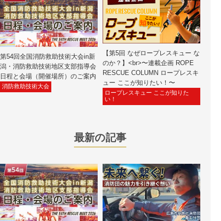
【第5回 なぜロープレスキュー な
第54回全国消防救助技術大会in新
のか？】<br>〜連載企画 ROPE
潟・消防救助技術地区支部指導会
RESCUE COLUMN ロープレスキ
日程と会場（開催場所）のご案内
ュー ここが知りたい！〜
消防救助技術大会
ロープレスキュー ここが知りた
い！
最新の記事