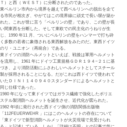
Ｔ）と西（ ＷＥＳＴ）に分断されたのであった。
東ベルリン市内から境界を越えて西ベルリンへの脱出を企て
る市民が相次ぎ、やがてはこの境界線に頑丈で長い塀が築か
れた。これが世に言う「ベルリンの壁」であり、この壁が長
い間東西を分断した。そして東欧での民主化のうねりが生
じ、1990 年11 月、ついにベルリンの壁をハンマーで打ち砕
く多数の若者に象徴される東西解放をみたのだ。東西ドイツ
のリ・ユニオン（再統合）である。
東ドイツの消防ヘルメットといえば、戦後は軍用ヘルメット
を流用し、1961 年にドイツ工業規格ＧＤＲ１９４−２１に基
づき、より消防活動にふさわしいヘルメットとしてスチール
製が採用されることになる。だがこれは西ドイツで使われて
いたＤＩＮＩ１４０９４０スタンダードによるヘルメットと
同じ仕様であった。
1980 年になって東ドイツではガラス繊維で強化したポリエ
ステル製消防ヘルメットを誕生させ、近代化が図られた。
1982 年頃に発行された西ドイツ側の消防関係出版物
「112FEUERWEHR 」にはこのヘルメットの存在について
「東ドイツで新型消防ヘルメットが火災現場で見受けられ
る」と記述している。しかし「詳細は不明」との記事で気に