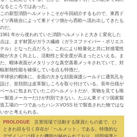
なるところではあった。
この新型消防ヘルメットこそが今回紹介するもので、東西ド
イツ再統合によって東ドイツ側から西欧へ流れ出してきたも
のだ。
1961 年から使われていた消防ヘルメットと大きく変化した
点は、まず材質がガラス繊維（ガラスファイバー・ポリエス
テル）となった点だろう。これにより軽量化と共に対感電性
能が大きく向上し、活動性と安全度が高まったといえる。ま
た、帽体表面がメタリックな真空蒸着メッキされていて、対
輻射熱性能を確保している点も特徴だ。
半球状の帽体に、全面の大きな顔面保護シールドに通気孔を
設け、首頚部は皮革製しころを取り付けている。長年仕様が
ベールに包まれていたこのヘルメットだが、実物を見ても唯
一製造メーカーだけが判別できない。たぶん東ドイツ国家製
造工場の一つであったハンスVOSS 社で製造された物ではな
いかと考えられる。
PROLOGUE
災害現場で活動する隊員たちの姿で、ひ
ときわ目を引く存在が「ヘルメット」である。特徴的な
デザインには様々な機能が秘められており、頭部保護と