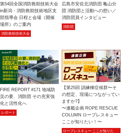
第54回全国消防救助技術大会
広島市安佐北消防団 亀山分
in新潟・消防救助技術地区支
団 消防団と活動への想い／
部指導会 日程と会場（開催
消防団員インタビュー
場所）のご案内
消防団
消防救助技術大会
【第25回 訓練棟症候群〜そ
FIRE REPORT #171 地域防
の想定、現場につながってい
災の要、消防団 その充実強
ますか?】
化と活性化へ
〜連載企画 ROPE RESCUE
レポート
COLUMN ロープレスキュー
ここが知りたい！〜
ロープレスキュー ここが知りた