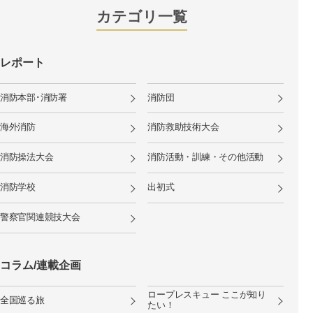
カテゴリ一覧
レポート
消防本部･消防署
消防団
海外消防
消防救助技術大会
消防操法大会
消防活動・訓練・その他活動
消防学校
出初式
警察官関連競技大会
コラム/連載企画
ロープレスキュー ここが知り
全国巡る旅
たい！