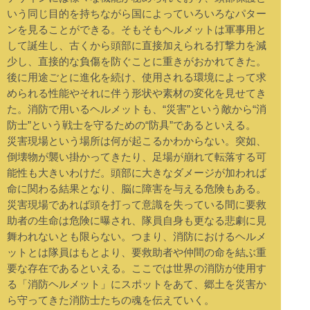
いう同じ目的を持ちながら国によっていろいろなパター
ンを見ることができる。そもそもヘルメットは軍事用と
して誕生し、古くから頭部に直接加えられる打撃力を減
少し、直接的な負傷を防ぐことに重きがおかれてきた。
後に用途ごとに進化を続け、使用される環境によって求
められる性能やそれに伴う形状や素材の変化を見せてき
た。消防で用いるヘルメットも、“災害”という敵から“消
防士”という戦士を守るための“防具”であるといえる。
災害現場という場所は何が起こるかわからない。突如、
倒壊物が襲い掛かってきたり、足場が崩れて転落する可
能性も大きいわけだ。頭部に大きなダメージが加われば
命に関わる結果となり、脳に障害を与える危険もある。
災害現場であれば頭を打って意識を失っている間に要救
助者の生命は危険に曝され、隊員自身も更なる悲劇に見
舞われないとも限らない。つまり、消防におけるヘルメ
ットとは隊員はもとより、要救助者や仲間の命を結ぶ重
要な存在であるといえる。ここでは世界の消防が使用す
る「消防ヘルメット」にスポットをあて、郷土を災害か
ら守ってきた消防士たちの魂を伝えていく。